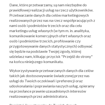
Dane, które przetwarzamy, są nam niezbędne do
prawidłowej realizacji usług na rzecz użytkowników.
Przetwarzanie danych dla celów marketingowych
realizowanych przez nas na rzecz współpracujących z
nami osób i podmiotów trzecich oraz dla celu
marketingu usług własnych (w tym m. in. analityka,
50 style
komunikowanie komercyjnych ofert własnych oraz
Do -25% na BLACK WEEK
osób i podmiotów trzecich, profilowanie czy
24.11.2023 - 28.11.2023
przygotowywanie danych statystycznych) odbywać
się będzie na podstawie Twojej zgody, której
udzielasz nam, klikając przycisk "Przejdź do strony"
Skorzystaj z oferty
na końcu niniejszego komunikatu.
Wykorzystywanie przetwarzanych danych dla celów
takich jak dostosowywanie świadczonej przez nas
usługi do Twoich oczekiwań i preferencji oraz
udoskonalania i poprawiania naszych usług, opieramy
na przesłance prawnie uzasadnionych interesów
realizowanych przez administratora.