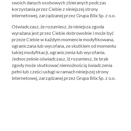
swoich danych osobowych zbieranych podczas
korzystania przez Ciebie z niniejszej strony
internetowej, zarządzanej przez Grupa Blix Sp. z o.o.
Oświadczasz, że rozumiesz, że niniejsza zgoda
wyrażana jest przez Ciebie dobrowolnie i może być
przeze Ciebie w każdym momencie modyfikowana,
ograniczana lub wycofana, ze skutkiem od momentu
takiej modyfikacji, ograniczenia lub wycofania.
Jednocześnie oświadczasz, iż rozumiesz, że brak
zgody może skutkować niemożnością świadczenia
pełni lub cześci usługi w ramach niniejszej strony
internetowej, zarządzanej przez Grupa Blix Sp. z o.o.
50 style
SALE i extra -50 zł przy zakupach za min. 300 zł
23.02.2023 - 25.02.2023
Skorzystaj z oferty