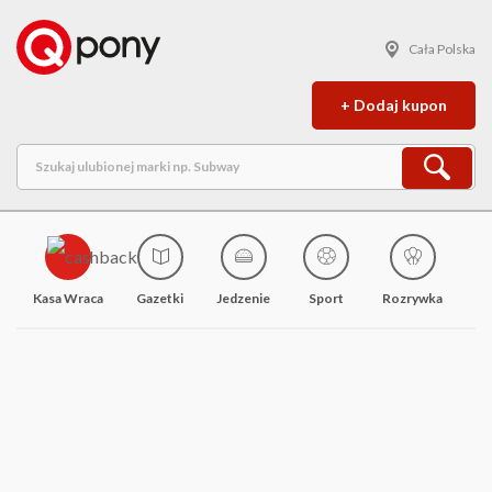
Cała Polska
+ Dodaj kupon
Kasa Wraca
Gazetki
Jedzenie
Sport
Rozrywka
M