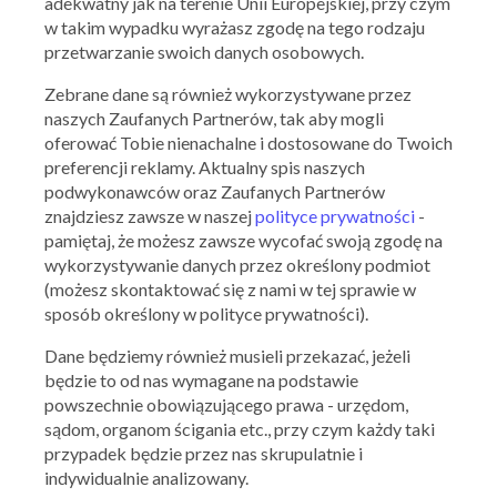
adekwatny jak na terenie Unii Europejskiej, przy czym
w takim wypadku wyrażasz zgodę na tego rodzaju
przetwarzanie swoich danych osobowych.
Zebrane dane są również wykorzystywane przez
naszych Zaufanych Partnerów, tak aby mogli
oferować Tobie nienachalne i dostosowane do Twoich
preferencji reklamy. Aktualny spis naszych
podwykonawców oraz Zaufanych Partnerów
50 style
znajdziesz zawsze w naszej
polityce prywatności
-
pamiętaj, że możesz zawsze wycofać swoją zgodę na
-15% na asortyment damski i juniorski
wykorzystywanie danych przez określony podmiot
29.02.2024 - 08.03.2024
(możesz skontaktować się z nami w tej sprawie w
sposób określony w polityce prywatności).
Skorzystaj z oferty
Dane będziemy również musieli przekazać, jeżeli
będzie to od nas wymagane na podstawie
powszechnie obowiązującego prawa - urzędom,
sądom, organom ścigania etc., przy czym każdy taki
przypadek będzie przez nas skrupulatnie i
indywidualnie analizowany.