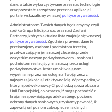
dane, a także wykorzystywane przez nas technologie
oraz pozostałe zarządzane przez nas aplikacje i
portale, wskazaliśmy w naszej
polityce prywatności
.
Administratorem Twoich danych będziemy my, czyli
spółka Grupa Blix Sp. z o.o. oraz nasi Zaufani
Partnerzy, których aktualna lista znajduje się w naszej
polityce prywatności
. Zgodnie z prawem, dane te
przekazujemy osobom i podmiotom trzecim,
przetwarzającym je na naszej zlecenie, przede
wszystkim naszym podwykonawcom - osobom i
50 style
podmiotom realizującym na naszą rzecz usługi
-50% na drugą parę szortów
podwykonawstwa, które umożliwiają nam
wypełnianie przez nas usługi na Twoją rzecz z
30.04.2024 - 07.05.2024
najwyższą jakością i efektywnością. W przypadku, w
którym podwykonawcy Ci pochodzą spoza obszaru
Unii Europejskiej, co oznacza, iż mogą pochodzić z
Skorzystaj z oferty
kraju niezapewniającego adekwatnego poziomu
ochrony danych osobowych, uzyskamy pewność, iż
zapewnią oni poziom zabezpieczenia danych