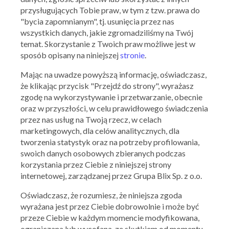
przysługujących Tobie praw, w tym z tzw. prawa do
"bycia zapomnianym", tj. usunięcia przez nas
wszystkich danych, jakie zgromadziliśmy na Twój
temat. Skorzystanie z Twoich praw możliwe jest w
sposób opisany na niniejszej
stronie
.
Mając na uwadze powyższą informację, oświadczasz,
że klikając przycisk "Przejdź do strony", wyrażasz
zgodę na wykorzystywanie i przetwarzanie, obecnie
PEPCO
oraz w przyszłości, w celu prawidłowego świadczenia
19,99 zł za portfel
przez nas usług na Twoją rzecz, w celach
marketingowych, dla celów analitycznych, dla
09.12.2016 - 15.12.2016
tworzenia statystyk oraz na potrzeby profilowania,
swoich danych osobowych zbieranych podczas
korzystania przez Ciebie z niniejszej strony
Skorzystaj z oferty
internetowej, zarządzanej przez Grupa Blix Sp. z o.o.
Oświadczasz, że rozumiesz, że niniejsza zgoda
wyrażana jest przez Ciebie dobrowolnie i może być
przeze Ciebie w każdym momencie modyfikowana,
ograniczana lub wycofana, ze skutkiem od momentu