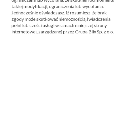
takiej modyfikacji, ograniczenia lub wycofania.
Jednocześnie oświadczasz, iż rozumiesz, że brak
zgody może skutkować niemożnością świadczenia
pełni lub cześci usługi w ramach niniejszej strony
internetowej, zarządzanej przez Grupa Blix Sp. z o.o.
PEPCO
19,99 zł za portfel, 29,99 zł za kolejkę na baterie
09.12.2016 - 15.12.2016
Skorzystaj z oferty