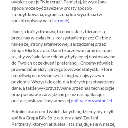
wybierz opcję "Nie teraz". Pamiętaj, że wyrażona
zgoda może być zawsze w prosty sposób
zmodyfikowana, ograniczona lub wycofana (w
sposób opisany na tej
stronie
).
Dane, o których mowa, to dane jakie zbierane są
przez nas w związku z korzystaniem przez Ciebie z
niniejszej strony internetowej, zarządzanej przez
Grupa Blix Sp. z o.o. Dane te przetwarzamy m. in. po
to, aby wyświetlane reklamy były lepiej dostosowane
do Twoich oczekiwań i preferencji. Chcemy również
prowadzić analizy i przygotowywać statystki, które
umożliwią nam świadczyć usługi na najwyższym
poziomie. Wszystkie cele, dla których przetwarzamy
Ważna: 23.07.2026 - 29.07.2026
dane, a także wykorzystywane przez nas technologie
oraz pozostałe zarządzane przez nas aplikacje i
portale, wskazaliśmy w naszej
polityce prywatności
.
Administratorem Twoich danych będziemy my, czyli
spółka Grupa Blix Sp. z o.o. oraz nasi Zaufani
Partnerzy, których aktualna lista znajduje się w naszej