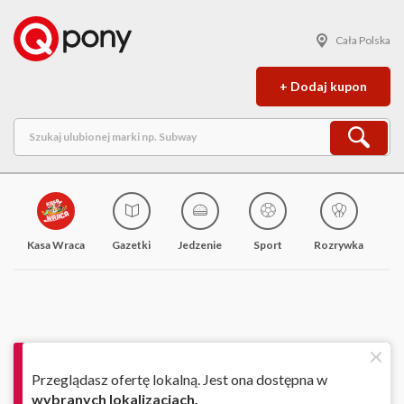
Cała Polska
+ Dodaj kupon
Kasa Wraca
Gazetki
Jedzenie
Sport
Rozrywka
M
Przeglądasz ofertę lokalną. Jest ona dostępna w
wybranych lokalizacjach.