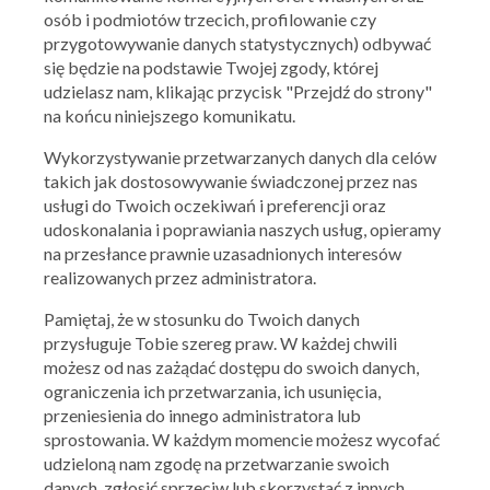
osób i podmiotów trzecich, profilowanie czy
przygotowywanie danych statystycznych) odbywać
się będzie na podstawie Twojej zgody, której
udzielasz nam, klikając przycisk "Przejdź do strony"
na końcu niniejszego komunikatu.
Wykorzystywanie przetwarzanych danych dla celów
takich jak dostosowywanie świadczonej przez nas
usługi do Twoich oczekiwań i preferencji oraz
udoskonalania i poprawiania naszych usług, opieramy
na przesłance prawnie uzasadnionych interesów
PEPCO
realizowanych przez administratora.
49,99 zł za sukienkę księżniczki
Pamiętaj, że w stosunku do Twoich danych
przysługuje Tobie szereg praw. W każdej chwili
19.12.2016 - 28.12.2016
możesz od nas zażądać dostępu do swoich danych,
ograniczenia ich przetwarzania, ich usunięcia,
przeniesienia do innego administratora lub
Skorzystaj z oferty
sprostowania. W każdym momencie możesz wycofać
udzieloną nam zgodę na przetwarzanie swoich
danych, zgłosić sprzeciw lub skorzystać z innych