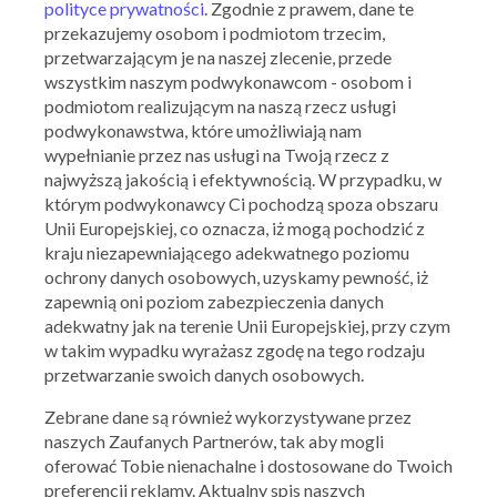
polityce prywatności
. Zgodnie z prawem, dane te
przekazujemy osobom i podmiotom trzecim,
przetwarzającym je na naszej zlecenie, przede
wszystkim naszym podwykonawcom - osobom i
podmiotom realizującym na naszą rzecz usługi
podwykonawstwa, które umożliwiają nam
wypełnianie przez nas usługi na Twoją rzecz z
najwyższą jakością i efektywnością. W przypadku, w
którym podwykonawcy Ci pochodzą spoza obszaru
Unii Europejskiej, co oznacza, iż mogą pochodzić z
kraju niezapewniającego adekwatnego poziomu
ochrony danych osobowych, uzyskamy pewność, iż
zapewnią oni poziom zabezpieczenia danych
adekwatny jak na terenie Unii Europejskiej, przy czym
w takim wypadku wyrażasz zgodę na tego rodzaju
przetwarzanie swoich danych osobowych.
Ważna: 16.07.2026 - 22.07.2026
Zebrane dane są również wykorzystywane przez
naszych Zaufanych Partnerów, tak aby mogli
oferować Tobie nienachalne i dostosowane do Twoich
preferencji reklamy. Aktualny spis naszych