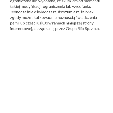
ograniczana lub wycofana, ze skutkiem od momentu
takiej modyfikacji, ograniczenia lub wycofania.
Jednocześnie oświadczasz, iż rozumiesz, że brak
zgody może skutkować niemożnością świadczenia
pełni lub cześci usługi w ramach niniejszej strony
internetowej, zarządzanej przez Grupa Blix Sp. z o.o.
Ważna: 04.08.2026 - 04.08.2026