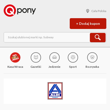
Cała Polska
+ Dodaj kupon
Kasa Wraca
Gazetki
Jedzenie
Sport
Rozrywka
M