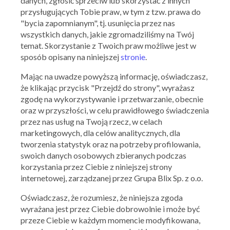
danych, zgłosić sprzeciw lub skorzystać z innych
przysługujących Tobie praw, w tym z tzw. prawa do
"bycia zapomnianym", tj. usunięcia przez nas
wszystkich danych, jakie zgromadziliśmy na Twój
temat. Skorzystanie z Twoich praw możliwe jest w
sposób opisany na niniejszej
stronie
.
Mając na uwadze powyższą informację, oświadczasz,
że klikając przycisk "Przejdź do strony", wyrażasz
zgodę na wykorzystywanie i przetwarzanie, obecnie
oraz w przyszłości, w celu prawidłowego świadczenia
przez nas usług na Twoją rzecz, w celach
marketingowych, dla celów analitycznych, dla
tworzenia statystyk oraz na potrzeby profilowania,
Ważna: 05.08.2026 - 05.08.2026
swoich danych osobowych zbieranych podczas
korzystania przez Ciebie z niniejszej strony
internetowej, zarządzanej przez Grupa Blix Sp. z o.o.
Oświadczasz, że rozumiesz, że niniejsza zgoda
wyrażana jest przez Ciebie dobrowolnie i może być
przeze Ciebie w każdym momencie modyfikowana,