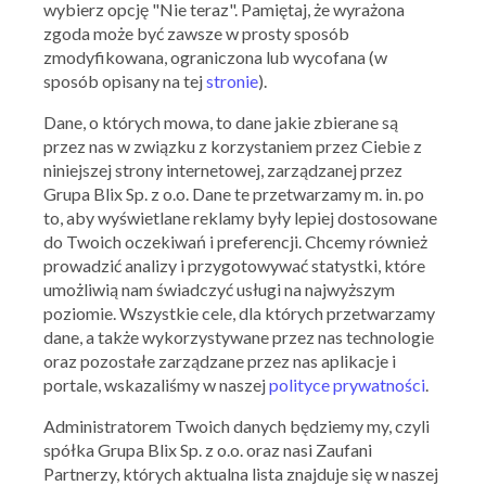
wybierz opcję "Nie teraz". Pamiętaj, że wyrażona
zgoda może być zawsze w prosty sposób
zmodyfikowana, ograniczona lub wycofana (w
sposób opisany na tej
stronie
).
Ważna: 05.08.2026 - 08.08.2026
Dane, o których mowa, to dane jakie zbierane są
przez nas w związku z korzystaniem przez Ciebie z
niniejszej strony internetowej, zarządzanej przez
Grupa Blix Sp. z o.o. Dane te przetwarzamy m. in. po
to, aby wyświetlane reklamy były lepiej dostosowane
do Twoich oczekiwań i preferencji. Chcemy również
prowadzić analizy i przygotowywać statystki, które
umożliwią nam świadczyć usługi na najwyższym
poziomie. Wszystkie cele, dla których przetwarzamy
dane, a także wykorzystywane przez nas technologie
oraz pozostałe zarządzane przez nas aplikacje i
portale, wskazaliśmy w naszej
polityce prywatności
.
Administratorem Twoich danych będziemy my, czyli
spółka Grupa Blix Sp. z o.o. oraz nasi Zaufani
Partnerzy, których aktualna lista znajduje się w naszej