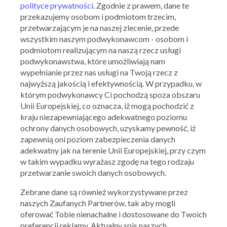
polityce prywatności
. Zgodnie z prawem, dane te
przekazujemy osobom i podmiotom trzecim,
przetwarzającym je na naszej zlecenie, przede
wszystkim naszym podwykonawcom - osobom i
podmiotom realizującym na naszą rzecz usługi
podwykonawstwa, które umożliwiają nam
Ważna: 05.08.2026 - 07.08.2026
wypełnianie przez nas usługi na Twoją rzecz z
najwyższą jakością i efektywnością. W przypadku, w
którym podwykonawcy Ci pochodzą spoza obszaru
Unii Europejskiej, co oznacza, iż mogą pochodzić z
kraju niezapewniającego adekwatnego poziomu
ochrony danych osobowych, uzyskamy pewność, iż
zapewnią oni poziom zabezpieczenia danych
adekwatny jak na terenie Unii Europejskiej, przy czym
w takim wypadku wyrażasz zgodę na tego rodzaju
przetwarzanie swoich danych osobowych.
Zebrane dane są również wykorzystywane przez
naszych Zaufanych Partnerów, tak aby mogli
oferować Tobie nienachalne i dostosowane do Twoich
preferencji reklamy. Aktualny spis naszych