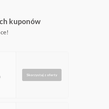
ych kuponów
ce!
Skorzystaj z oferty
m