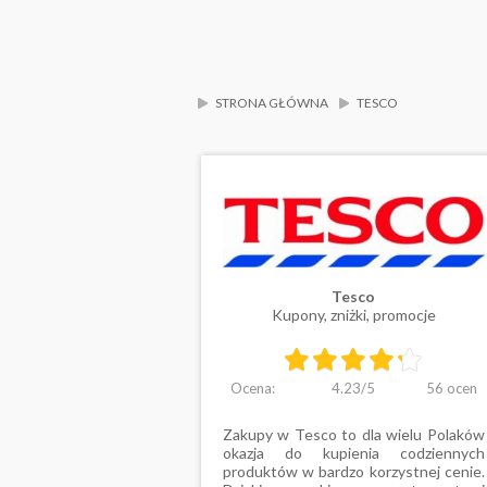
STRONA GŁÓWNA
TESCO
Tesco
Kupony, zniżki, promocje
Ocena:
4.23
/
5
56
ocen
Zakupy w Tesco to dla wielu Polaków
okazja do kupienia codziennych
produktów w bardzo korzystnej cenie.