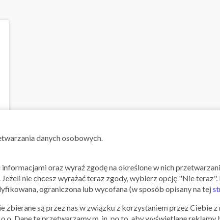
zetwarzania danych osobowych.
mi informacjami oraz wyraź zgodę na określone w nich przetwarza
". Jeżeli nie chcesz wyrażać teraz zgody, wybierz opcję "Nie teraz
Tesco
fikowana, ograniczona lub wycofana (w sposób opisany na tej
st
e zbierane są przez nas w związku z korzystaniem przez Ciebie z n
Od -30% do -50% na zabaw
z o.o. Dane te przetwarzamy m. in. po to, aby wyświetlane reklamy