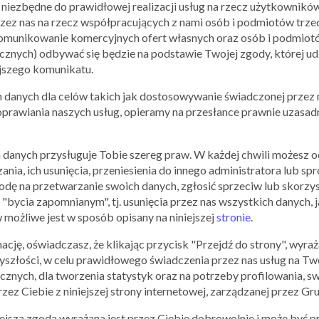
niezbędne do prawidłowej realizacji usług na rzecz użytkownikó
ez nas na rzecz współpracujących z nami osób i podmiotów trzeci
 komunikowanie komercyjnych ofert własnych oraz osób i podmiotó
nych) odbywać się będzie na podstawie Twojej zgody, której udz
ejszego komunikatu.
PODOBNE
MARKI
anych dla celów takich jak dostosowywanie świadczonej przez n
poprawiania naszych usług, opieramy na przesłance prawnie uzasa
 danych przysługuje Tobie szereg praw. W każdej chwili możesz 
zania, ich usunięcia, przeniesienia do innego administratora lub
dę na przetwarzanie swoich danych, zgłosić sprzeciw lub skorzys
 "bycia zapomnianym", tj. usunięcia przez nas wszystkich danych,
 możliwe jest w sposób opisany na niniejszej
stronie
.
ję, oświadczasz, że klikając przycisk "Przejdź do strony", wyra
O FIRMIE
TESCO
yszłości, w celu prawidłowego świadczenia przez nas usług na Two
Tesco w Polsce
cznych, dla tworzenia statystyk oraz na potrzeby profilowania,
ez Ciebie z niniejszej strony internetowej, zarządzanej przez Grup
Tesco rozpoczęło swoją działalność w Polsce w roku 1995 prze
Pierwszy własny hipermarket firma otworzyła we Wrocławiu, w 1
niejsza zgoda wyrażana jest przez Ciebie dobrowolnie i może być