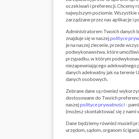
oczekiwań i preferencji. Chcemy r
najwyższym poziomie. Wszystkie c
zarządzane przez nas aplikacje i p
Administratorem Twoich danych będz
znajduje się w naszej
polityce pry
je na naszej zlecenie, przede ws
podwykonawstwa, które umożliwiaj
przypadku, w którym podwykonawcy
niezapewniającego adekwatnego p
danych adekwatny jak na terenie 
danych osobowych.
Zebrane dane są również wykorzys
dostosowane do Twoich preferenc
naszej
polityce prywatności
- pami
(możesz skontaktować się z nami w
Dane będziemy również musieli pr
urzędom, sądom, organom ścigania 