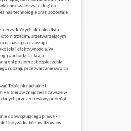
iwią nam świadczyć usługi na
ez nas technologie oraz pozostałe
tnerzy, których aktualna lista
miotom trzecim, przetwarzającym
 na naszą rzecz usługi
akością i efektywnością. W
ogą pochodzić z kraju
Skorzystaj z oferty
h za
nią oni poziom zabezpieczenia
tego rodzaju przetwarzanie swoich
ać Tobie nienachalne i
h Partnerów znajdziesz zawsze w
 danych przez określony podmiot
hnie obowiązującego prawa -
ie i indywidualnie analizowany.