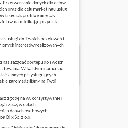
w. Przetwarzanie danych dla celów
ch oraz dla celu marketingu usług
w trzecich, profilowanie czy
ielasz nam, klikając przycisk
as usługi do Twoich oczekiwań i
dnionych interesów realizowanych
od nas zażądać dostępu do swoich
 sprostowania. W każdym momencie
tać z innych przysługujących
 jakie zgromadziliśmy na Twój
żasz zgodę na wykorzystywanie i
ją rzecz, w celach
 swoich danych osobowych
a Blix Sp. z o.o.
jęciem trzech sieci: Minor, Madex i Savia.
998 roku, rozpoczynając tym samym drogę ku
 przeze Ciebie w każdym momencie