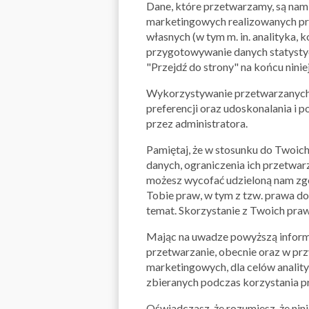
Dane, które przetwarzamy, są nam 
marketingowych realizowanych prz
własnych (w tym m. in. analityka,
przygotowywanie danych statystycz
"Przejdź do strony" na końcu nini
Wykorzystywanie przetwarzanych d
preferencji oraz udoskonalania i 
przez administratora.
Pamiętaj, że w stosunku do Twoich
danych, ograniczenia ich przetwar
możesz wycofać udzieloną nam zgo
Tobie praw, w tym z tzw. prawa do
temat. Skorzystanie z Twoich praw
Mając na uwadze powyższą informac
przetwarzanie, obecnie oraz w prz
marketingowych, dla celów anality
zbieranych podczas korzystania prz
Oświadczasz, że rozumiesz, że ni