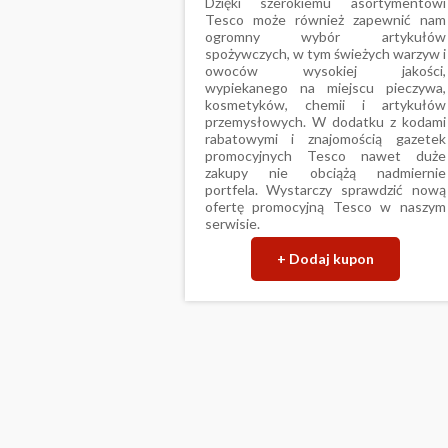
Dzięki szerokiemu asortymentowi
Tesco może również zapewnić nam
ogromny wybór artykułów
spożywczych, w tym świeżych warzyw i
owoców wysokiej jakości,
wypiekanego na miejscu pieczywa,
kosmetyków, chemii i artykułów
przemysłowych. W dodatku z kodami
rabatowymi i znajomością gazetek
promocyjnych Tesco nawet duże
zakupy nie obciążą nadmiernie
portfela. Wystarczy sprawdzić nową
ofertę promocyjną Tesco w naszym
serwisie.
+ Dodaj kupon