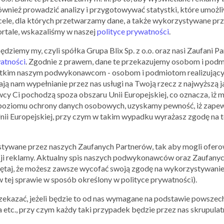
produkty ogrodowe
ównież prowadzić analizy i przygotowywać statystki, które umożl
ele, dla których przetwarzamy dane, a także wykorzystywane prz
ortale, wskazaliśmy w naszej
polityce prywatności
.
03.08.2017 - 09.08.2017
iemy my, czyli spółka Grupa Blix Sp. z o.o. oraz nasi Zaufani Par
watności
. Zgodnie z prawem, dane te przekazujemy osobom i pod
Tesco
zystkim naszym podwykonawcom - osobom i podmiotom realizującym
ą nam wypełnianie przez nas usługi na Twoją rzecz z najwyższą j
 Ci pochodzą spoza obszaru Unii Europejskiej, co oznacza, iż m
9,89 zł za kg schabu
wieprzowego przy zakupac
oziomu ochrony danych osobowych, uzyskamy pewność, iż zapew
min. 50 zł
Unii Europejskiej, przy czym w takim wypadku wyrażasz zgodę na 
26.06.2017 - 28.06.2017
tywane przez naszych Zaufanych Partnerów, tak aby mogli oferow
ji reklamy. Aktualny spis naszych podwykonawców oraz Zaufanyc
ętaj, że możesz zawsze wycofać swoją zgodę na wykorzystywanie
 tej sprawie w sposób określony w polityce prywatności).
zekazać, jeżeli będzie to od nas wymagane na podstawie powszec
etc., przy czym każdy taki przypadek będzie przez nas skrupulatn