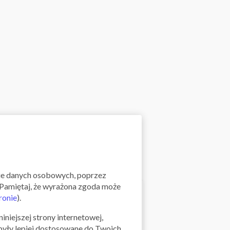
nie danych osobowych, poprzez
". Pamiętaj, że wyrażona zgoda może
ronie
).
iniejszej strony internetowej,
ki i
 były lepiej dostosowane do Twoich
Skorzystaj z oferty