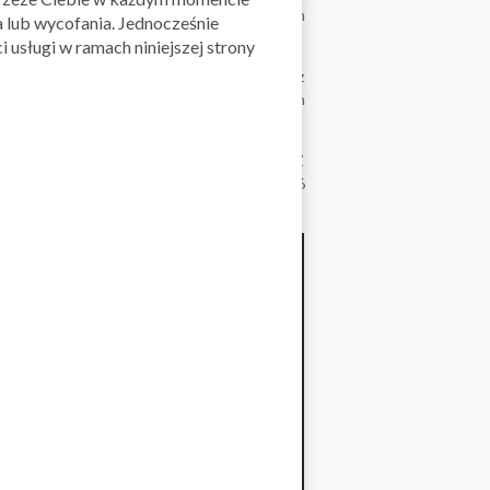
ć supermarketów HIT, zwiększając tym samym
 lub wycofania. Jednocześnie
 usługi w ramach niniejszej strony
a 437 sklepów – hiper- i supermarketów oraz
b i zaopatruje się u półtora tysiąca polskich
klientów.
ternetowych, obsługujący 17 aglomeracji. Z
ientów, którym zakupy dostarcza flota 236
lientów korzystajacych z e-sklepu.