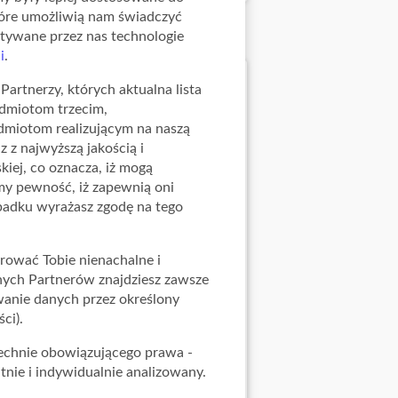
tóre umożliwią nam świadczyć
stywane przez nas technologie
i
.
Partnerzy, których aktualna lista
odmiotom trzecim,
dmiotom realizującym na naszą
 z najwyższą jakością i
ej, co oznacza, iż mogą
y pewność, iż zapewnią oni
ypadku wyrażasz zgodę na tego
rować Tobie nienachalne i
ych Partnerów znajdziesz zawsze
anie danych przez określony
ci).
zechnie obowiązującego prawa -
tnie i indywidualnie analizowany.