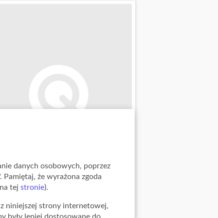
zanie danych osobowych, poprzez
z". Pamiętaj, że wyrażona zgoda
na tej
stronie
).
a: 25.05.2026 - 31.12.2026
 niniejszej strony internetowej,
amy były lepiej dostosowane do