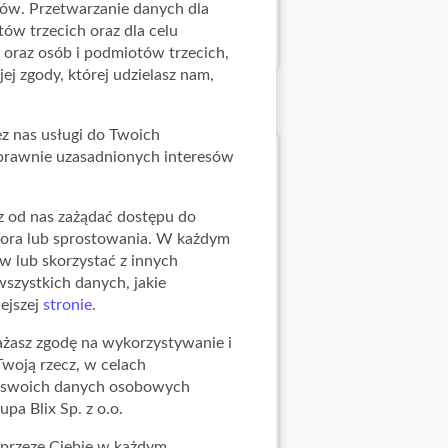
ków. Przetwarzanie danych dla
a: 12.06.2026 - 31.12.2026
ów trzecich oraz dla celu
 oraz osób i podmiotów trzecich,
j zgody, której udzielasz nam,
z nas usługi do Twoich
e prawnie uzasadnionych interesów
z od nas zażądać dostępu do
atora lub sprostowania. W każdym
 lub skorzystać z innych
wszystkich danych, jakie
ejszej
stronie
.
rażasz zgodę na wykorzystywanie i
Twoją rzecz, w celach
a, swoich danych osobowych
pa Blix Sp. z o.o.
ć przeze Ciebie w każdym