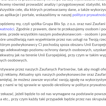
Chcemy również prowadzić analizy i przygotowywać statystki, k
szystkie cele, dla których przetwarzamy dane, a także wykorzy
as aplikacje i portale, wskazaliśmy w naszej
polityce prywatnośc
ziemy my, czyli spółka Grupa Blix Sp. z o.o. oraz nasi Zaufani 
ywatności
. Zgodnie z prawem, dane te przekazujemy osobom i p
ecenie, przede wszystkim naszym podwykonawcom - osobom i po
re umożliwiają nam wypełnianie przez nas usługi na Twoją rzecz
tórym podwykonawcy Ci pochodzą spoza obszaru Unii Europejski
ącego adekwatnego poziomu ochrony danych osobowych, uzyskam
kwatny jak na terenie Unii Europejskiej, przy czym w takim w
anych osobowych.
stywane przez naszych Zaufanych Partnerów, tak aby mogli ofe
ji reklamy. Aktualny spis naszych podwykonawców oraz Zaufan
amiętaj, że możesz zawsze wycofać swoją zgodę na wykorzystyw
 z nami w tej sprawie w sposób określony w polityce prywatnoś
rzekazać, jeżeli będzie to od nas wymagane na podstawie pows
 etc., przy czym każdy taki przypadek będzie przez nas skrupula