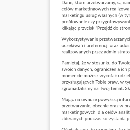
Dane, które przetwarzamy, są nam
celów marketingowych realizowany
marketingu usług własnych (w tym
profilowanie czy przygotowywanie
klikając przycisk "Przejdź do str
Wykorzystywanie przetwarzanych 
oczekiwań i preferencji oraz udo
realizowanych przez administrato
Pamiętaj, że w stosunku do Twoic
swoich danych, ograniczenia ich 
momencie możesz wycofać udzielo
przysługujących Tobie praw, w tym
zgromadziliśmy na Twój temat. Sk
Mając na uwadze powyższą informa
przetwarzanie, obecnie oraz w pr
marketingowych, dla celów analit
zbieranych podczas korzystania prz
Oświadczasz, że rozumiesz, że ni