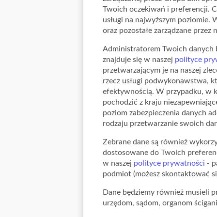
Twoich oczekiwań i preferencji. 
usługi na najwyższym poziomie. W
oraz pozostałe zarządzane przez n
Administratorem Twoich danych będ
znajduje się w naszej
polityce pr
przetwarzającym je na naszej zl
rzecz usługi podwykonawstwa, któ
efektywnością. W przypadku, w k
pochodzić z kraju niezapewniaj
poziom zabezpieczenia danych ade
rodzaju przetwarzanie swoich d
Zebrane dane są również wykorzy
dostosowane do Twoich preferenc
w naszej
polityce prywatności
- p
podmiot (możesz skontaktować się
Dane będziemy również musieli p
urzędom, sądom, organom ścigania