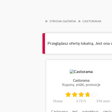
STRONA GŁÓWNA
CASTORAMA
Przeglądasz ofertę lokalną. Jest on
Castorama
Kupony, zniżki, promocje
Ocena:
3.72
/
5
196
ocen
Castorama jest największą siecią