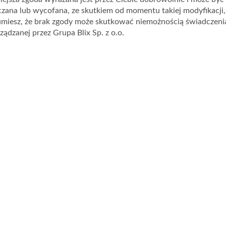
ana lub wycofana, ze skutkiem od momentu takiej modyfikacji, 
umiesz, że brak zgody może skutkować niemożnością świadczenia
rządzanej przez Grupa Blix Sp. z o.o.
Ważna: 12.06.2026 - 31.12.2026
Ważn