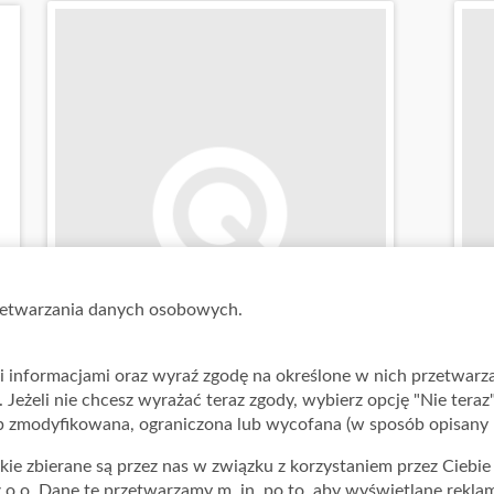
rzetwarzania danych osobowych.
mi informacjami oraz wyraź zgodę na określone w nich przetwar
". Jeżeli nie chcesz wyrażać teraz zgody, wybierz opcję "Nie tera
 zmodyfikowana, ograniczona lub wycofana (w sposób opisany 
Ważna: 25.05.2026 - 31.12.2026
Ważn
ie zbierane są przez nas w związku z korzystaniem przez Ciebie z
z o.o. Dane te przetwarzamy m. in. po to, aby wyświetlane rekl