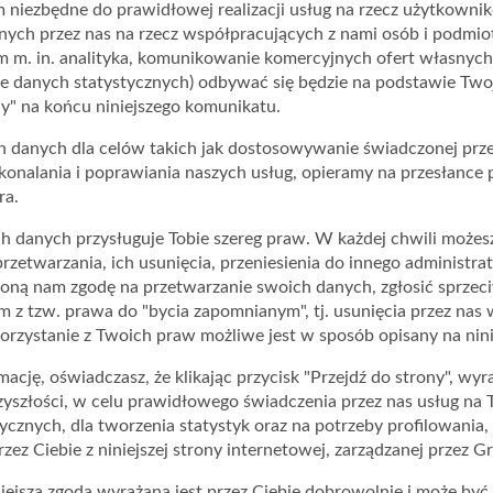
 niezbędne do prawidłowej realizacji usług na rzecz użytkowni
Ważna: 12.06.2026 - 31.12.2026
Ważn
ch przez nas na rzecz współpracujących z nami osób i podmiot
 m. in. analityka, komunikowanie komercyjnych ofert własnych
 danych statystycznych) odbywać się będzie na podstawie Twoje
ony" na końcu niniejszego komunikatu.
danych dla celów takich jak dostosowywanie świadczonej prze
skonalania i poprawiania naszych usług, opieramy na przesłanc
ra.
h danych przysługuje Tobie szereg praw. W każdej chwili możes
przetwarzania, ich usunięcia, przeniesienia do innego administr
ną nam zgodę na przetwarzanie swoich danych, zgłosić sprzeciw
 z tzw. prawa do "bycia zapomnianym", tj. usunięcia przez nas 
orzystanie z Twoich praw możliwe jest w sposób opisany na nini
cję, oświadczasz, że klikając przycisk "Przejdź do strony", wy
zyszłości, w celu prawidłowego świadczenia przez nas usług na 
ycznych, dla tworzenia statystyk oraz na potrzeby profilowani
ez Ciebie z niniejszej strony internetowej, zarządzanej przez Gru
niejsza zgoda wyrażana jest przez Ciebie dobrowolnie i może by