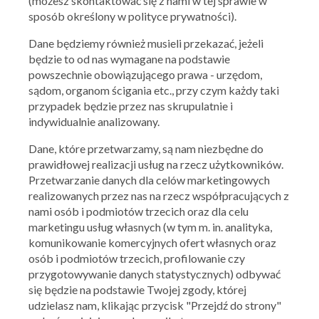
(możesz skontaktować się z nami w tej sprawie w
sposób określony w polityce prywatności).
Dane będziemy również musieli przekazać, jeżeli
Subway
będzie to od nas wymagane na podstawie
powszechnie obowiązującego prawa - urzędom,
8,95 zł Jajko i szynka
sądom, organom ścigania etc., przy czym każdy taki
09.07.2020 - 31.07.2020
przypadek będzie przez nas skrupulatnie i
indywidualnie analizowany.
Skorzystaj z oferty
Dane, które przetwarzamy, są nam niezbędne do
prawidłowej realizacji usług na rzecz użytkowników.
Przetwarzanie danych dla celów marketingowych
realizowanych przez nas na rzecz współpracujących z
nami osób i podmiotów trzecich oraz dla celu
marketingu usług własnych (w tym m. in. analityka,
komunikowanie komercyjnych ofert własnych oraz
osób i podmiotów trzecich, profilowanie czy
przygotowywanie danych statystycznych) odbywać
się będzie na podstawie Twojej zgody, której
udzielasz nam, klikając przycisk "Przejdź do strony"