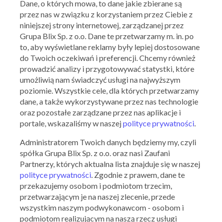
Dane, o których mowa, to dane jakie zbierane są
przez nas w związku z korzystaniem przez Ciebie z
niniejszej strony internetowej, zarządzanej przez
Grupa Blix Sp. z o.o. Dane te przetwarzamy m. in. po
to, aby wyświetlane reklamy były lepiej dostosowane
do Twoich oczekiwań i preferencji. Chcemy również
prowadzić analizy i przygotowywać statystki, które
umożliwią nam świadczyć usługi na najwyższym
poziomie. Wszystkie cele, dla których przetwarzamy
Subway
dane, a także wykorzystywane przez nas technologie
8,95 zł B.L.T.
oraz pozostałe zarządzane przez nas aplikacje i
portale, wskazaliśmy w naszej
polityce prywatności
.
09.07.2020 - 31.07.2020
Administratorem Twoich danych będziemy my, czyli
spółka Grupa Blix Sp. z o.o. oraz nasi Zaufani
Skorzystaj z oferty
Partnerzy, których aktualna lista znajduje się w naszej
polityce prywatności
. Zgodnie z prawem, dane te
przekazujemy osobom i podmiotom trzecim,
przetwarzającym je na naszej zlecenie, przede
wszystkim naszym podwykonawcom - osobom i
podmiotom realizującym na naszą rzecz usługi