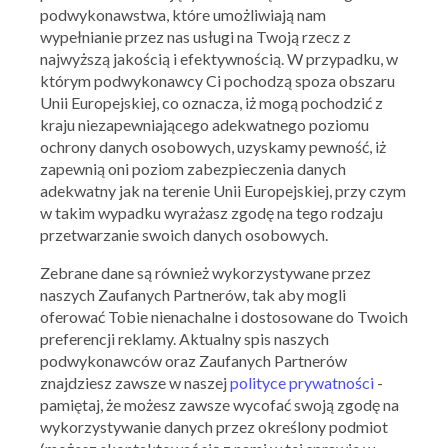
podwykonawstwa, które umożliwiają nam
wypełnianie przez nas usługi na Twoją rzecz z
najwyższą jakością i efektywnością. W przypadku, w
którym podwykonawcy Ci pochodzą spoza obszaru
Unii Europejskiej, co oznacza, iż mogą pochodzić z
kraju niezapewniającego adekwatnego poziomu
Subway
ochrony danych osobowych, uzyskamy pewność, iż
8,95 zł Kurczak BBQ
zapewnią oni poziom zabezpieczenia danych
adekwatny jak na terenie Unii Europejskiej, przy czym
09.07.2020 - 31.07.2020
w takim wypadku wyrażasz zgodę na tego rodzaju
przetwarzanie swoich danych osobowych.
Skorzystaj z oferty
Zebrane dane są również wykorzystywane przez
naszych Zaufanych Partnerów, tak aby mogli
oferować Tobie nienachalne i dostosowane do Twoich
preferencji reklamy. Aktualny spis naszych
podwykonawców oraz Zaufanych Partnerów
znajdziesz zawsze w naszej
polityce prywatności
-
pamiętaj, że możesz zawsze wycofać swoją zgodę na
wykorzystywanie danych przez określony podmiot