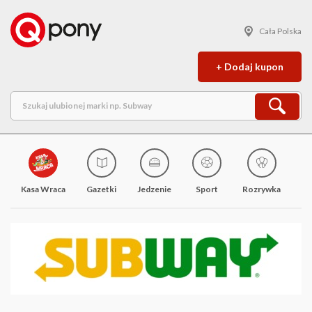
Cała Polska
+ Dodaj kupon
Kasa Wraca
Gazetki
Jedzenie
Sport
Rozrywka
M