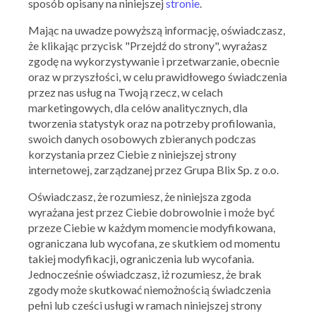
sposób opisany na niniejszej
stronie
.
Subway to nieodłączny element miejskiego stylu życia –
Mając na uwadze powyższą informację, oświadczasz,
pyszne kanapki przyrządzone ze świeżych składników,
dopasowane do indywidualnych preferencji. Ich kultowy
że klikając przycisk "Przejdź do strony", wyrażasz
kształt i sposób przygotowania sprawiają, że smakosze na
zgodę na wykorzystywanie i przetwarzanie, obecnie
całym świecie wybierają Subway. Kupony zniżkowe to
oraz w przyszłości, w celu prawidłowego świadczenia
znakomity sposób na twoje ulubione sandwicze w
przez nas usług na Twoją rzecz, w celach
najlepszych cenach, więc zapraszamy do zapoznania się z
aktualnymi promocjami i ofertami specjalnymi.
marketingowych, dla celów analitycznych, dla
tworzenia statystyk oraz na potrzeby profilowania,
+ Dodaj kupon
swoich danych osobowych zbieranych podczas
korzystania przez Ciebie z niniejszej strony
internetowej, zarządzanej przez Grupa Blix Sp. z o.o.
PODOBNE
MARKI
Oświadczasz, że rozumiesz, że niniejsza zgoda
wyrażana jest przez Ciebie dobrowolnie i może być
przeze Ciebie w każdym momencie modyfikowana,
ograniczana lub wycofana, ze skutkiem od momentu
takiej modyfikacji, ograniczenia lub wycofania.
Jednocześnie oświadczasz, iż rozumiesz, że brak
zgody może skutkować niemożnością świadczenia
O FIRMIE
SUBWAY
pełni lub cześci usługi w ramach niniejszej strony