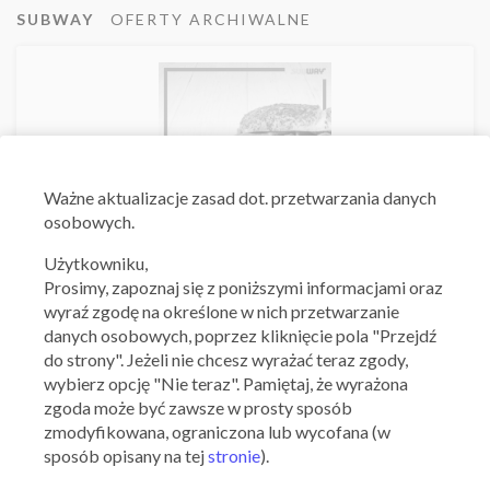
SUBWAY
OFERTY ARCHIWALNE
Ważne aktualizacje zasad dot. przetwarzania danych
osobowych.
Użytkowniku,
Subway
Prosimy, zapoznaj się z poniższymi informacjami oraz
8,95 zł Spicy Italian
wyraź zgodę na określone w nich przetwarzanie
danych osobowych, poprzez kliknięcie pola "Przejdź
09.07.2020 - 31.07.2020
do strony". Jeżeli nie chcesz wyrażać teraz zgody,
wybierz opcję "Nie teraz". Pamiętaj, że wyrażona
zgoda może być zawsze w prosty sposób
Skorzystaj z oferty
zmodyfikowana, ograniczona lub wycofana (w
sposób opisany na tej
stronie
).