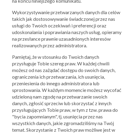
na końcu niniejszego komunikatu.
Subway
Wykorzystywanie przetwarzanych danych dla celów
8,95 zł Kurczak Mango Tikka
takich jak dostosowywanie świadczonej przez nas
usługi do Twoich oczekiwań i preferencji oraz
09.07.2020 - 31.07.2020
udoskonalania i poprawiania naszych usług, opieramy
na przesłance prawnie uzasadnionych interesów
realizowanych przez administratora.
Skorzystaj z oferty
Pamiętaj, że w stosunku do Twoich danych
przysługuje Tobie szereg praw. W każdej chwili
możesz od nas zażądać dostępu do swoich danych,
ograniczenia ich przetwarzania, ich usunięcia,
przeniesienia do innego administratora lub
sprostowania. W każdym momencie możesz wycofać
udzieloną nam zgodę na przetwarzanie swoich
danych, zgłosić sprzeciw lub skorzystać z innych
Subway
przysługujących Tobie praw, w tym z tzw. prawa do
Kupony, zniżki, promocje
"bycia zapomnianym", tj. usunięcia przez nas
wszystkich danych, jakie zgromadziliśmy na Twój
temat. Skorzystanie z Twoich praw możliwe jest w
Ocena:
4.2
/
5
353
oceny