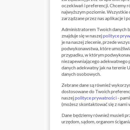
oczekiwań i preferencji. Chcemy r
najwyższym poziomie. Wszystkie c
zarządzane przez nas aplikacje i p
Administratorem Twoich danych będz
znajduje się w naszej
polityce pry
je na naszej zlecenie, przede ws
podwykonawstwa, które umożliwiaj
przypadku, w którym podwykonawcy
niezapewniającego adekwatnego p
danych adekwatny jak na terenie 
danych osobowych.
Zebrane dane są również wykorzys
dostosowane do Twoich preferenc
naszej
polityce prywatności
- pami
(możesz skontaktować się z nami w
Dane będziemy również musieli pr
urzędom, sądom, organom ścigania 