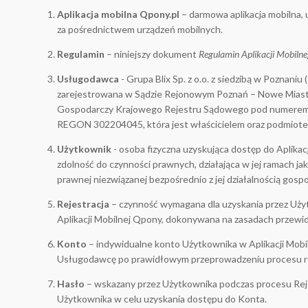
Aplikacja mobilna Qpony.pl
– darmowa aplikacja mobilna,
za pośrednictwem urządzeń mobilnych.
Regulamin
– niniejszy dokument
Regulamin Aplikacji Mobiln
Usługodawca
- Grupa Blix Sp. z o.o. z siedzibą w Poznaniu
zarejestrowana w Sądzie Rejonowym Poznań – Nowe Miasto 
Gospodarczy Krajowego Rejestru Sądowego pod numerem
REGON 302204045, która jest właścicielem oraz podmiote
Użytkownik
- osoba fizyczna uzyskująca dostęp do Aplikac
zdolność do czynności prawnych, działająca w jej ramach j
prawnej niezwiązanej bezpośrednio z jej działalnością gos
Rejestracja
– czynność wymagana dla uzyskania przez Uży
Aplikacji Mobilnej Qpony, dokonywana na zasadach przewi
Konto
– indywidualne konto Użytkownika w Aplikacji Mobi
Usługodawcę po prawidłowym przeprowadzeniu procesu rej
Hasło
– wskazany przez Użytkownika podczas procesu Reje
Użytkownika w celu uzyskania dostępu do Konta.