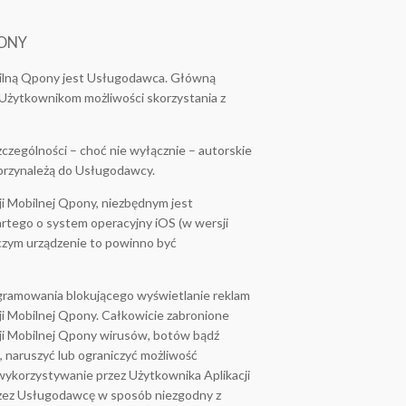
PONY
bilną Qpony jest Usługodawca. Główną
 Użytkownikom możliwości skorzystania z
zczególności – choć nie wyłącznie – autorskie
przynależą do Usługodawcy.
i Mobilnej Qpony, niezbędnym jest
artego o system operacyjny iOS (w wersji
y czym urządzenie to powinno być
ogramowania blokującego wyświetlanie reklam
i Mobilnej Qpony. Całkowicie zabronione
ji Mobilnej Qpony wirusów, botów bądź
 naruszyć lub ograniczyć możliwość
 wykorzystywanie przez Użytkownika Aplikacji
rzez Usługodawcę w sposób niezgodny z