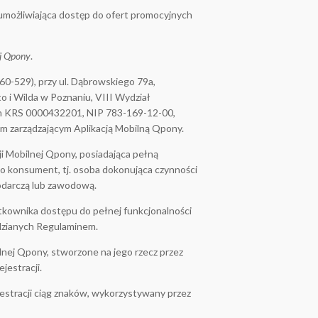
 umożliwiająca dostęp do ofert promocyjnych
ej Qpony
.
 (60-529), przy ul. Dąbrowskiego 79a,
i Wilda w Poznaniu, VIII Wydział
 KRS 0000432201, NIP 783-169-12-00,
m zarządzającym Aplikacją Mobilną Qpony.
ji Mobilnej Qpony, posiadająca pełną
ako konsument, tj. osoba dokonująca czynności
podarczą lub zawodową.
tkownika dostępu do pełnej funkcjonalności
dzianych Regulaminem.
lnej Qpony, stworzone na jego rzecz przez
estracji.
stracji ciąg znaków, wykorzystywany przez