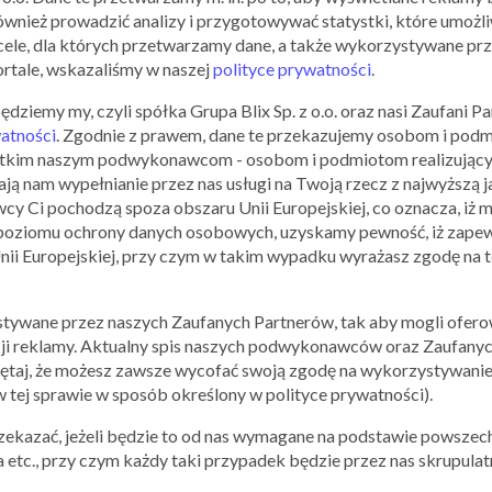
ównież prowadzić analizy i przygotowywać statystki, które umożl
Korzystanie z Aplikacji Mobilnej Qpony nie wymaga Rejestra
ele, dla których przetwarzamy dane, a także wykorzystywane prz
ilość oraz rodzaje funkcjonalności Aplikacji Mobilnej Qpony
ortale, wskazaliśmy w naszej
polityce prywatności
.
Użytkownik. Sposób rozdziału uprawnień do korzystania z f
pomiędzy Użytkowników, którzy dokonali Rejestracji oraz tyc
iemy my, czyli spółka Grupa Blix Sp. z o.o. oraz nasi Zaufani Par
pełni zależy od dyskrecjonalnego uznania Usługodawcy.
watności
. Zgodnie z prawem, dane te przekazujemy osobom i pod
zystkim naszym podwykonawcom - osobom i podmiotom realizującym
§4
ą nam wypełnianie przez nas usługi na Twoją rzecz z najwyższą j
ZASADY FUNKCJONOWANIA APLIKACJI MOBILNEJ 
 Ci pochodzą spoza obszaru Unii Europejskiej, co oznacza, iż m
oziomu ochrony danych osobowych, uzyskamy pewność, iż zapew
Usługi świadczone przez Usługodawcę świadczone są 24 god
Unii Europejskiej, przy czym w takim wypadku wyrażasz zgodę na 
W stosunku do dostępności określonej powyżej wyjątek st
dostęp Użytkowników do Aplikacji Mobilnej Qpony. Usługo
tywane przez naszych Zaufanych Partnerów, tak aby mogli oferow
odpowiedzialny względem Użytkowników z tytułu tego rodzaj
ji reklamy. Aktualny spis naszych podwykonawców oraz Zaufanyc
lub ich zakresu.
ętaj, że możesz zawsze wycofać swoją zgodę na wykorzystywanie
Usługi świadczone przez Usługodawcę mogą obejmować zwła
 tej sprawie w sposób określony w polityce prywatności).
zamieszczanie przez Usługodawcę w Aplikacji Mobilnej Qpo
zekazać, jeżeli będzie to od nas wymagane na podstawie powszec
pobrania i wykorzystania w formie „kuponu” oraz prowadze
etc., przy czym każdy taki przypadek będzie przez nas skrupulatn
Zamieszczanie ofert promocyjnych może obejmować zwłas