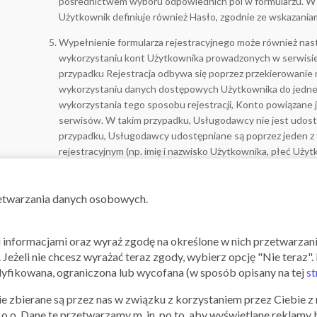
pośrednictwem wyboru odpowiednich pól w formularzu. W 
Użytkownik definiuje również Hasło, zgodnie ze wskazaniam
Wypełnienie formularza rejestracyjnego może również nast
wykorzystaniu kont Użytkownika prowadzonych w serwisie 
przypadku Rejestracja odbywa się poprzez przekierowanie 
wykorzystaniu danych dostępowych Użytkownika do jedne
wykorzystania tego sposobu rejestracji, Konto powiązane 
serwisów. W takim przypadku, Usługodawcy nie jest udos
przypadku, Usługodawcy udostępniane są poprzez jeden z
rejestracyjnym (np. imię i nazwisko Użytkownika, płeć Uży
email Użytkownika).
Rejestracja oraz każdorazowe zalogowanie się do Aplikacji
zetwarzania danych osobowych.
Użytkownika akceptacji dla treści Regulaminu w najbardziej
pośrednictwem linku w ekranie rejestracji lub logowania do
mi informacjami oraz wyraź zgodę na określone w nich przetwarza
Z chwilą przeprowadzenia procesu Rejestracji, dla której wa
". Jeżeli nie chcesz wyrażać teraz zgody, wybierz opcję "Nie teraz
zaakceptowanie przez Użytkownika postanowień Regulami
fikowana, ograniczona lub wycofana (w sposób opisany na tej
st
a Użytkownikiem umowa o świadczenie usług drogą elektro
Usługodawcę Konta, uzyskanie przez Użytkownika dostępu
e zbierane są przez nas w związku z korzystaniem przez Ciebie z n
dostępu do pełni funkcjonalności Aplikacji Mobilnej Qpony.
z o.o. Dane te przetwarzamy m. in. po to, aby wyświetlane reklamy