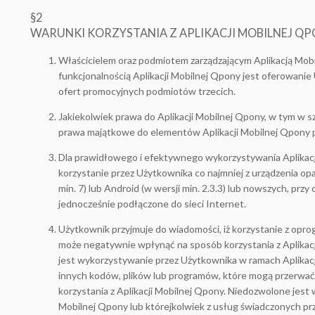
§2
WARUNKI KORZYSTANIA Z APLIKACJI MOBILNEJ Q
Właścicielem oraz podmiotem zarządzającym Aplikacją Mo
funkcjonalnością Aplikacji Mobilnej Qpony jest oferowanie
ofert promocyjnych podmiotów trzecich.
Jakiekolwiek prawa do Aplikacji Mobilnej Qpony, w tym w s
prawa majątkowe do elementów Aplikacji Mobilnej Qpony 
Dla prawidłowego i efektywnego wykorzystywania Aplikacj
korzystanie przez Użytkownika co najmniej z urządzenia op
min. 7) lub Android (w wersji min. 2.3.3) lub nowszych, prz
jednocześnie podłączone do sieci Internet.
Użytkownik przyjmuje do wiadomości, iż korzystanie z opr
może negatywnie wpłynąć na sposób korzystania z Aplikacj
jest wykorzystywanie przez Użytkownika w ramach Aplikac
innych kodów, plików lub programów, które mogą przerwać,
korzystania z Aplikacji Mobilnej Qpony. Niedozwolone jest
Mobilnej Qpony lub którejkolwiek z usług świadczonych p