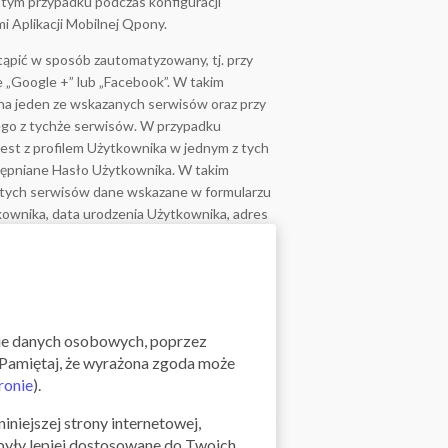
tym przypadku podczas konfiguracji
i Aplikacji Mobilnej Qpony.
ąpić w sposób zautomatyzowany, tj. przy
„Google +” lub „Facebook”. W takim
na jeden ze wskazanych serwisów oraz przy
go z tychże serwisów. W przypadku
jest z profilem Użytkownika w jednym z tych
tępniane Hasło Użytkownika. W takim
 tych serwisów dane wskazane w formularzu
tkownika, data urodzenia Użytkownika, adres
 Mobilnej Qpony oznacza wyrażenie przez
 aktualnej wersji, każdorazowo dostępnej za
 Aplikacji Mobilnej Qpony.
nie danych osobowych, poprzez
runkiem jest zapoznanie się i
". Pamiętaj, że wyrażona zgoda może
nu, zawarta zostaje pomiędzy Usługodawcą
ronie
).
niczną, obejmująca prowadzenie przez
 do Konta oraz uzyskanie przez Użytkownika
iniejszej strony internetowej,
 były lepiej dostosowane do Twoich