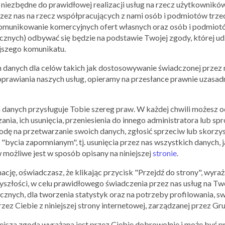
ramach Aplikacji Mobilnej Qpony zniżek na produkty lub us
niezbędne do prawidłowej realizacji usług na rzecz użytkownikó
jednoczesnym określeniu zasad i warunków ich realizacji. P
ez nas na rzecz współpracujących z nami osób i podmiotów trzeci
Usługodawca udostępnia Użytkownikowi dedykowany kupon
 komunikowanie komercyjnych ofert własnych oraz osób i podmiotó
danej oferty promocyjnej. Tego rodzaju kupon promocyjny
nych) odbywać się będzie na podstawie Twojej zgody, której udz
otrzymania rabatu na produkty lub usługi oferowane przez 
ejszego komunikatu.
oferowanych w danej ofercie promocyjnej (warunki te okreś
anych dla celów takich jak dostosowywanie świadczonej przez n
których zrealizowanie jest niezbędne dla jego ważności, da
poprawiania naszych usług, opieramy na przesłance prawnie uzasa
promocyjnego przez Użytkownika, może on przystąpić do jego
wyświetlanymi w Aplikacji Mobilnej Qpony.
 danych przysługuje Tobie szereg praw. W każdej chwili możesz 
Rezygnacja z korzystania z pobranego kuponu promocyjneg
zania, ich usunięcia, przeniesienia do innego administratora lub
wymaga od Użytkownika jedynie zaprzestania korzystania z o
dę na przetwarzanie swoich danych, zgłosić sprzeciw lub skorzys
Mobilnej Qpony jako całości.
 "bycia zapomnianym", tj. usunięcia przez nas wszystkich danych,
Jednocześnie, na mocy zewnętrznych porozumień pomiędzy
 możliwe jest w sposób opisany na niniejszej
stronie
.
Usługodawca może pośredniczyć pomiędzy Użytkownikiem 
ję, oświadczasz, że klikając przycisk "Przejdź do strony", wyra
usług oferowanych przez podmiot trzeci, objętych specjal
yszłości, w celu prawidłowego świadczenia przez nas usług na Two
realizacji takiej usługi płatnej, Usługodawca pełni rolę je
cznych, dla tworzenia statystyk oraz na potrzeby profilowania,
odpowiedzialnym za prawidłową realizację usługi lub praw
ez Ciebie z niniejszej strony internetowej, zarządzanej przez Grup
podmiot trzeci; działalność podmiotu trzeciego w tym zakre
regulaminy lub inną odnośną dokumentację; podmiot trzeci 
niejsza zgoda wyrażana jest przez Ciebie dobrowolnie i może być