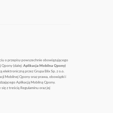
rciu o przepisy powszechnie obowiązującego
j Qpony (dalej:
Aplikacja Mobilna Qpony
)
 elektroniczną przez Grupa Blix Sp. z o.o.
cji Mobilnej Qpony oraz prawa, obowiązki i
ządzającego Aplikacją Mobilną Qpony.
się z treścią Regulaminu oraz jej