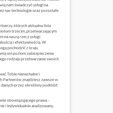
iwią nam świadczyć usługi na
cji. Brak Rejestracji może jednak ograniczyć
ez nas technologie oraz pozostałe
, do skorzystania z których uprawniony jest
unkcjonalności Aplikacji Mobilnej Qpony
h, którzy Rejestracji nie dokonali, jest w
tnerzy, których aktualna lista
miotom trzecim, przetwarzającym
 na naszą rzecz usługi
akością i efektywnością. W
QPONY
ogą pochodzić z kraju
nią oni poziom zabezpieczenia
ziny na dobę, przez 7 dni w tygodniu.
tego rodzaju przetwarzanie swoich
anowić mogą awarie, które ograniczają
dawca nie jest w żaden sposób
ać Tobie nienachalne i
u awarii, niezależnie od czasu ich trwania
h Partnerów znajdziesz zawsze w
 danych przez określony podmiot
szcza usługi bezpłatne, takie jak
ny ofert promocyjnych, umożliwianie ich
hnie obowiązującego prawa -
nie Kont.
ie i indywidualnie analizowany.
zcza udostępnianie przez Usługodawcę w