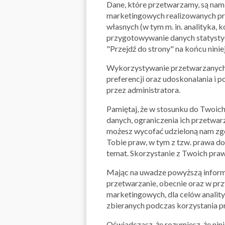
Dane, które przetwarzamy, są nam 
marketingowych realizowanych prz
własnych (w tym m. in. analityka,
przygotowywanie danych statystycz
"Przejdź do strony" na końcu nini
Wykorzystywanie przetwarzanych d
preferencji oraz udoskonalania i 
przez administratora.
Pamiętaj, że w stosunku do Twoich
danych, ograniczenia ich przetwar
możesz wycofać udzieloną nam zgo
Tobie praw, w tym z tzw. prawa do
temat. Skorzystanie z Twoich praw
Mając na uwadze powyższą informac
przetwarzanie, obecnie oraz w prz
marketingowych, dla celów anality
zbieranych podczas korzystania prz
Oświadczasz, że rozumiesz, że ni