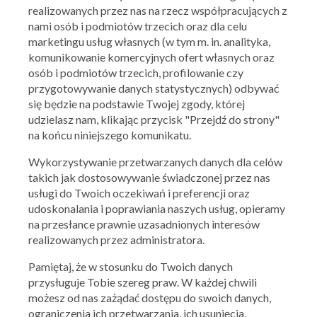
realizowanych przez nas na rzecz współpracujących z
nami osób i podmiotów trzecich oraz dla celu
marketingu usług własnych (w tym m. in. analityka,
komunikowanie komercyjnych ofert własnych oraz
osób i podmiotów trzecich, profilowanie czy
przygotowywanie danych statystycznych) odbywać
się będzie na podstawie Twojej zgody, której
udzielasz nam, klikając przycisk "Przejdź do strony"
na końcu niniejszego komunikatu.
Wykorzystywanie przetwarzanych danych dla celów
takich jak dostosowywanie świadczonej przez nas
usługi do Twoich oczekiwań i preferencji oraz
udoskonalania i poprawiania naszych usług, opieramy
RTV EURO AGD
na przesłance prawnie uzasadnionych interesów
realizowanych przez administratora.
Wielorabaty na tysiące produktów AGD i RTV
20.02.2024 - 29.02.2024
Pamiętaj, że w stosunku do Twoich danych
przysługuje Tobie szereg praw. W każdej chwili
możesz od nas zażądać dostępu do swoich danych,
Skorzystaj z oferty
ograniczenia ich przetwarzania, ich usunięcia,