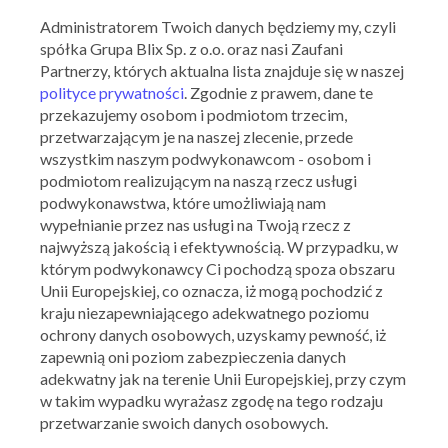
Administratorem Twoich danych będziemy my, czyli
spółka Grupa Blix Sp. z o.o. oraz nasi Zaufani
Partnerzy, których aktualna lista znajduje się w naszej
polityce prywatności
. Zgodnie z prawem, dane te
przekazujemy osobom i podmiotom trzecim,
przetwarzającym je na naszej zlecenie, przede
wszystkim naszym podwykonawcom - osobom i
RTV EURO AGD
podmiotom realizującym na naszą rzecz usługi
-33% na drugi tańszy produkt z AGD i RTV
podwykonawstwa, które umożliwiają nam
wypełnianie przez nas usługi na Twoją rzecz z
01.03.2024 - 11.03.2024
najwyższą jakością i efektywnością. W przypadku, w
którym podwykonawcy Ci pochodzą spoza obszaru
Unii Europejskiej, co oznacza, iż mogą pochodzić z
Skorzystaj z oferty
kraju niezapewniającego adekwatnego poziomu
ochrony danych osobowych, uzyskamy pewność, iż
zapewnią oni poziom zabezpieczenia danych
adekwatny jak na terenie Unii Europejskiej, przy czym
w takim wypadku wyrażasz zgodę na tego rodzaju
przetwarzanie swoich danych osobowych.