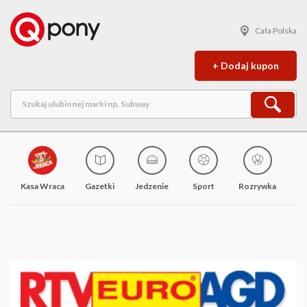
Cała Polska
+ Dodaj kupon
Kasa Wraca
Gazetki
Jedzenie
Sport
Rozrywka
M