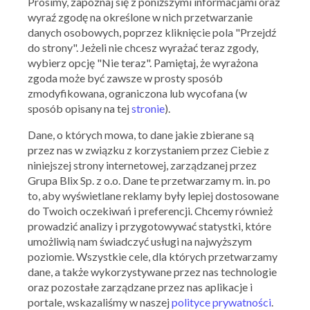
Prosimy, zapoznaj się z poniższymi informacjami oraz
wyraź zgodę na określone w nich przetwarzanie
danych osobowych, poprzez kliknięcie pola "Przejdź
do strony". Jeżeli nie chcesz wyrażać teraz zgody,
wybierz opcję "Nie teraz". Pamiętaj, że wyrażona
zgoda może być zawsze w prosty sposób
zmodyfikowana, ograniczona lub wycofana (w
sposób opisany na tej
stronie
).
Dane, o których mowa, to dane jakie zbierane są
przez nas w związku z korzystaniem przez Ciebie z
RTV EURO AGD
niniejszej strony internetowej, zarządzanej przez
Wielorabaty na tysiące produktów AGD i RTV
Grupa Blix Sp. z o.o. Dane te przetwarzamy m. in. po
to, aby wyświetlane reklamy były lepiej dostosowane
04.03.2024 - 14.03.2024
do Twoich oczekiwań i preferencji. Chcemy również
prowadzić analizy i przygotowywać statystki, które
umożliwią nam świadczyć usługi na najwyższym
Skorzystaj z oferty
poziomie. Wszystkie cele, dla których przetwarzamy
dane, a także wykorzystywane przez nas technologie
oraz pozostałe zarządzane przez nas aplikacje i
portale, wskazaliśmy w naszej
polityce prywatności
.