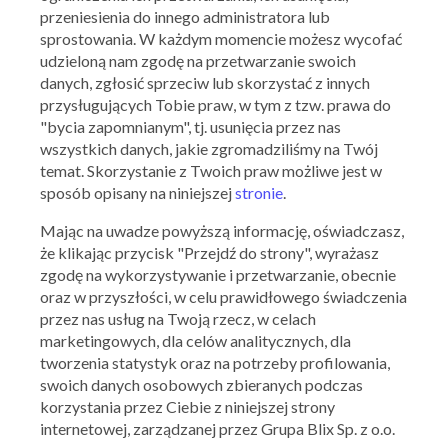
przeniesienia do innego administratora lub
sprostowania. W każdym momencie możesz wycofać
udzieloną nam zgodę na przetwarzanie swoich
danych, zgłosić sprzeciw lub skorzystać z innych
przysługujących Tobie praw, w tym z tzw. prawa do
"bycia zapomnianym", tj. usunięcia przez nas
wszystkich danych, jakie zgromadziliśmy na Twój
temat. Skorzystanie z Twoich praw możliwe jest w
sposób opisany na niniejszej
stronie
.
Mając na uwadze powyższą informację, oświadczasz,
że klikając przycisk "Przejdź do strony", wyrażasz
RTV EURO AGD
zgodę na wykorzystywanie i przetwarzanie, obecnie
Wielorabaty na tysiące produktów AGD i RTV
oraz w przyszłości, w celu prawidłowego świadczenia
przez nas usług na Twoją rzecz, w celach
22.01.2024 - 31.01.2024
marketingowych, dla celów analitycznych, dla
tworzenia statystyk oraz na potrzeby profilowania,
Skorzystaj z oferty
swoich danych osobowych zbieranych podczas
korzystania przez Ciebie z niniejszej strony
internetowej, zarządzanej przez Grupa Blix Sp. z o.o.