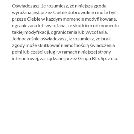
Oświadczasz, że rozumiesz, że niniejsza zgoda
wyrażana jest przez Ciebie dobrowolnie i może być
przeze Ciebie w każdym momencie modyfikowana,
ograniczana lub wycofana, ze skutkiem od momentu
takiej modyfikacji, ograniczenia lub wycofania.
RTV EURO AGD
Jednocześnie oświadczasz, iż rozumiesz, że brak
Kupony, zniżki, promocje
zgody może skutkować niemożnością świadczenia
pełni lub cześci usługi w ramach niniejszej strony
internetowej, zarządzanej przez Grupa Blix Sp. z o.o.
Ocena:
3.84
/
5
60
ocen
RTV Euro AGD to jedna z najbardziej docenianych sieci
marketów elektronicznych w Polsce, która oferuje
telewizory sprzęt RTV, małe i duże AGD, komputery,
telefony komórkowe, smartfony, tablety, konsole, akcesoria
fotograficzne, multimedia oraz inne artykuły związane z
elektroniką użytkową. Na stronie qpony.pl znajdziesz zawsze
aktualną gazetkę RTV Euro AGD oraz informacje o
promocjach.
+ Dodaj kupon