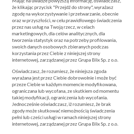
Mając na uwadze powyższą informację, oświadczasz,
że klikając przycisk "Przejdź do strony", wyrażasz
zgodę na wykorzystywanie i przetwarzanie, obecnie
oraz w przyszłości, w celu prawidłowego świadczenia
Ważna: 30.07.2026 - 05.08.2026
przez nas usług na Twoją rzecz, w celach
marketingowych, dla celów analitycznych, dla
tworzenia statystyk oraz na potrzeby profilowania,
swoich danych osobowych zbieranych podczas
korzystania przez Ciebie z niniejszej strony
internetowej, zarządzanej przez Grupa Blix Sp. z o.o.
Oświadczasz, że rozumiesz, że niniejsza zgoda
wyrażana jest przez Ciebie dobrowolnie i może być
przeze Ciebie w każdym momencie modyfikowana,
ograniczana lub wycofana, ze skutkiem od momentu
takiej modyfikacji, ograniczenia lub wycofania.
Jednocześnie oświadczasz, iż rozumiesz, że brak
zgody może skutkować niemożnością świadczenia
pełni lub cześci usługi w ramach niniejszej strony
internetowej, zarządzanej przez Grupa Blix Sp. z o.o.