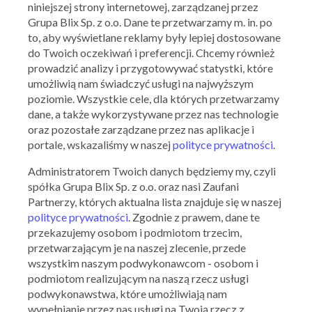
niniejszej strony internetowej, zarządzanej przez
Grupa Blix Sp. z o.o. Dane te przetwarzamy m. in. po
to, aby wyświetlane reklamy były lepiej dostosowane
do Twoich oczekiwań i preferencji. Chcemy również
prowadzić analizy i przygotowywać statystki, które
umożliwią nam świadczyć usługi na najwyższym
poziomie. Wszystkie cele, dla których przetwarzamy
dane, a także wykorzystywane przez nas technologie
oraz pozostałe zarządzane przez nas aplikacje i
portale, wskazaliśmy w naszej
polityce prywatności
.
Administratorem Twoich danych będziemy my, czyli
spółka Grupa Blix Sp. z o.o. oraz nasi Zaufani
Partnerzy, których aktualna lista znajduje się w naszej
polityce prywatności
. Zgodnie z prawem, dane te
przekazujemy osobom i podmiotom trzecim,
przetwarzającym je na naszej zlecenie, przede
Ważna: 02.07.2026 - 02.09.2026
wszystkim naszym podwykonawcom - osobom i
podmiotom realizującym na naszą rzecz usługi
podwykonawstwa, które umożliwiają nam
wypełnianie przez nas usługi na Twoją rzecz z