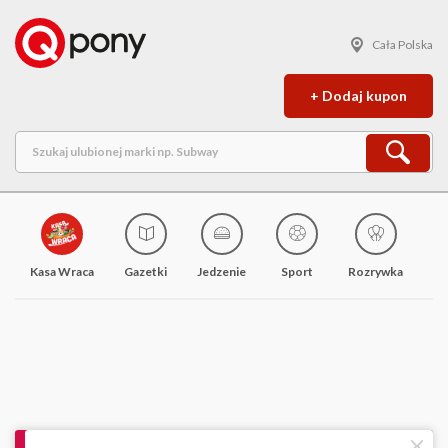
Cała Polska
+ Dodaj kupon
Kasa Wraca
Gazetki
Jedzenie
Sport
Rozrywka
M