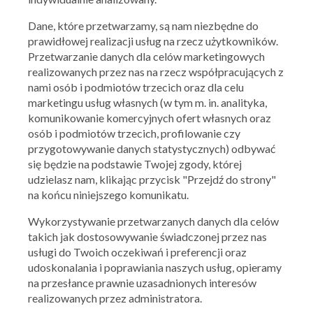
Aldi
Answear.com
Auchan
Dane, które przetwarzamy, są nam niezbędne do
Biedronka
Black Red White
Bricomarche
prawidłowej realizacji usług na rzecz użytkowników.
Burger King
Carrefour
Castorama
CCC
Da Grasso
Deichmann
Przetwarzanie danych dla celów marketingowych
Delikatesy Centrum
DINO
Douglas
realizowanych przez nas na rzecz współpracujących z
E Leclerc
eMAG
Empik
nami osób i podmiotów trzecich oraz dla celu
H&M
Hebe
Home&You
marketingu usług własnych (w tym m. in. analityka,
Ikea
Intermarche
iperfumy
komunikowanie komercyjnych ofert własnych oraz
Jula
Jysk
Kaufland
KFC
Leroy Merlin
Lidl
osób i podmiotów trzecich, profilowanie czy
McDonald’s
Media Expert
Media Markt
przygotowywanie danych statystycznych) odbywać
Mila
Mrówka
Multikino
się będzie na podstawie Twojej zgody, której
Natura Drogerie
NEONET
NETTO
udzielasz nam, klikając przycisk "Przejdź do strony"
Nike
North Fish
OBI
Ole Ole!
Orange
Pandora
na końcu niniejszego komunikatu.
PEPCO
Piotr i Paweł
Pizza Hut
Plus
POLO Market
Reserved
Wykorzystywanie przetwarzanych danych dla celów
Rossmann
RTV EURO AGD
Saturn
takich jak dostosowywanie świadczonej przez nas
Sephora
Smyk
Stokrotka
usługi do Twoich oczekiwań i preferencji oraz
Subway
Super-Pharm
Tesco
udoskonalania i poprawiania naszych usług, opieramy
Uber
X-kom
Zalando
Zara
na przesłance prawnie uzasadnionych interesów
Gazetki promocyjne
Przepisy
Black Friday
realizowanych przez administratora.
Fidget Spinner
Festiwal Zakupów
Lista zakupów