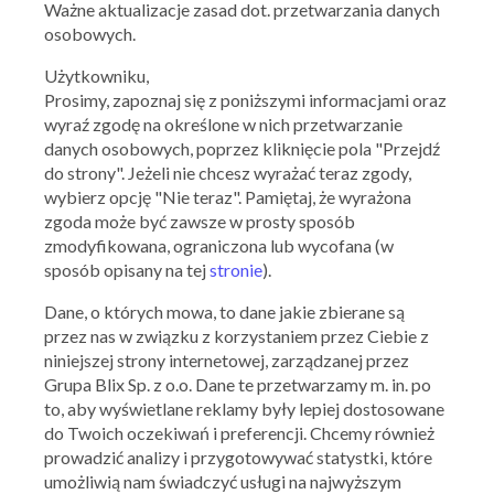
OGÓLNE WARUNKI REALIZACJI
Ważne aktualizacje zasad dot. przetwarzania danych
osobowych.
KONTAKT
Użytkowniku,
Prosimy, zapoznaj się z poniższymi informacjami oraz
INFORMACJE
wyraź zgodę na określone w nich przetwarzanie
PODSTAWA PRAWNA
danych osobowych, poprzez kliknięcie pola "Przejdź
do strony". Jeżeli nie chcesz wyrażać teraz zgody,
wybierz opcję "Nie teraz". Pamiętaj, że wyrażona
zgoda może być zawsze w prosty sposób
Nowe brzmienie art. 173: (Prawa telekomunikacyjnego)
zmodyfikowana, ograniczona lub wycofana (w
Art. 173.
sposób opisany na tej
stronie
).
Przechowywanie informacji lub uzyskiwanie dostępu do
Dane, o których mowa, to dane jakie zbierane są
informacji już przechowywanej w telekomunikacyjnym
przez nas w związku z korzystaniem przez Ciebie z
urządzeniu końcowym abonenta lub użytkownika
niniejszej strony internetowej, zarządzanej przez
końcowego jest dozwolone, pod warunkiem że:
Grupa Blix Sp. z o.o. Dane te przetwarzamy m. in. po
abonent lub użytkownik końcowy zostanie
to, aby wyświetlane reklamy były lepiej dostosowane
uprzednio bezpośrednio poinformowany w sposób
do Twoich oczekiwań i preferencji. Chcemy również
jednoznaczny, łatwy i zrozumiały, o:
prowadzić analizy i przygotowywać statystki, które
celu przechowywania i uzyskiwania dostępu
umożliwią nam świadczyć usługi na najwyższym
do tej informacji,