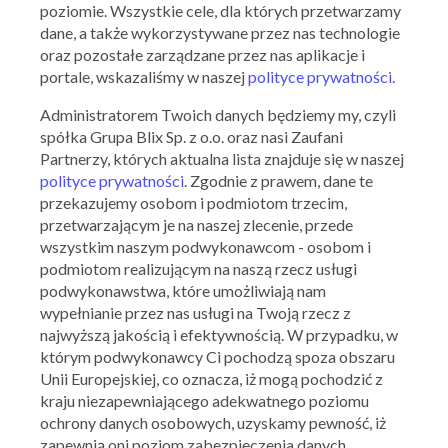
poziomie. Wszystkie cele, dla których przetwarzamy
możliwości określenia przez niego warunków
dane, a także wykorzystywane przez nas technologie
przechowywania lub uzyskiwania dostępu do tej
oraz pozostałe zarządzane przez nas aplikacje i
informacji za pomocą ustawień oprogramowania
portale, wskazaliśmy w naszej
polityce prywatności
.
zainstalowanego w wykorzystywanym przez
niego telekomunikacyjnym urządzeniu
Administratorem Twoich danych będziemy my, czyli
końcowym lub konfiguracji usługi;
spółka Grupa Blix Sp. z o.o. oraz nasi Zaufani
Partnerzy, których aktualna lista znajduje się w naszej
abonent lub użytkownik końcowy, po otrzymaniu
polityce prywatności
. Zgodnie z prawem, dane te
informacji, o których mowa w pkt 1, wyrazi na to zgodę;
przekazujemy osobom i podmiotom trzecim,
przechowywana informacja lub uzyskiwanie do niej
przetwarzającym je na naszej zlecenie, przede
dostępu nie powoduje zmian konfiguracyjnych w
wszystkim naszym podwykonawcom - osobom i
telekomunikacyjnym urządzeniu końcowym abonenta
podmiotom realizującym na naszą rzecz usługi
lub użytkownika końcowego i oprogramowaniu
podwykonawstwa, które umożliwiają nam
zainstalowanym w tym urządzeniu.
wypełnianie przez nas usługi na Twoją rzecz z
najwyższą jakością i efektywnością. W przypadku, w
Abonent lub użytkownik końcowy może wyrazić zgodę, o
którym podwykonawcy Ci pochodzą spoza obszaru
której mowa w ust. 1 pkt 2, za pomocą ustawień
Unii Europejskiej, co oznacza, iż mogą pochodzić z
oprogramowania zainstalowanego w wykorzystywanym
kraju niezapewniającego adekwatnego poziomu
przez niego telekomunikacyjnym urządzeniu końcowym lub
ochrony danych osobowych, uzyskamy pewność, iż
konfiguracji usługi.
zapewnią oni poziom zabezpieczenia danych
Warunków, o których mowa w ust. 1, nie stosuje się, jeżeli