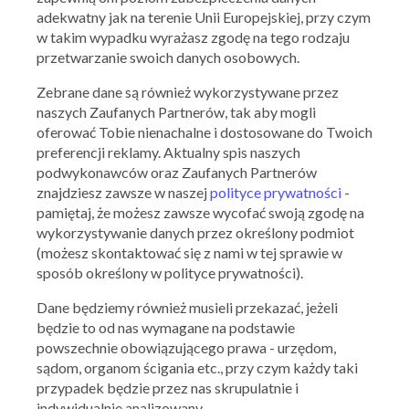
adekwatny jak na terenie Unii Europejskiej, przy czym
przechowywanie lub uzyskanie dostępu do informacji, o
w takim wypadku wyrażasz zgodę na tego rodzaju
której mowa w ust. 1, jest konieczne do:
przetwarzanie swoich danych osobowych.
wykonania transmisji komunikatu za pośrednictwem
publicznej sieci telekomunikacyjnej;
Zebrane dane są również wykorzystywane przez
dostarczania usługi telekomunikacyjnej lub usługi
naszych Zaufanych Partnerów, tak aby mogli
świadczonej drogą elektroniczną, żądanej przez
oferować Tobie nienachalne i dostosowane do Twoich
abonenta lub użytkownika końcowego.
preferencji reklamy. Aktualny spis naszych
podwykonawców oraz Zaufanych Partnerów
znajdziesz zawsze w naszej
polityce prywatności
-
pamiętaj, że możesz zawsze wycofać swoją zgodę na
APLIKACJA NA TELEFON
wykorzystywanie danych przez określony podmiot
(możesz skontaktować się z nami w tej sprawie w
sposób określony w polityce prywatności).
Dane będziemy również musieli przekazać, jeżeli
będzie to od nas wymagane na podstawie
powszechnie obowiązującego prawa - urzędom,
sądom, organom ścigania etc., przy czym każdy taki
przypadek będzie przez nas skrupulatnie i
NASZE MARKI
indywidualnie analizowany.