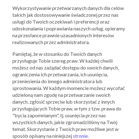
KFC
Wykorzystywanie przetwarzanych danych dla celów
Cheeseburger w dostawie GRATIS do
takich jak dostosowywanie świadczonej przez nas
kolejnego zamówienia
usługi do Twoich oczekiwań i preferencji oraz
14.11.2025 - 03.12.2025
udoskonalania i poprawiania naszych usług, opieramy
na przesłance prawnie uzasadnionych interesów
realizowanych przez administratora.
Skorzystaj z oferty
Pamiętaj, że w stosunku do Twoich danych
przysługuje Tobie szereg praw. W każdej chwili
możesz od nas zażądać dostępu do swoich danych,
ograniczenia ich przetwarzania, ich usunięcia,
przeniesienia do innego administratora lub
sprostowania. W każdym momencie możesz wycofać
udzieloną nam zgodę na przetwarzanie swoich
danych, zgłosić sprzeciw lub skorzystać z innych
przysługujących Tobie praw, w tym z tzw. prawa do
KFC
"bycia zapomnianym", tj. usunięcia przez nas
Kupony, zniżki, promocje
wszystkich danych, jakie zgromadziliśmy na Twój
temat. Skorzystanie z Twoich praw możliwe jest w
sposób opisany na niniejszej
stronie
.