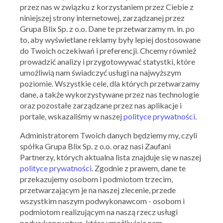
przez nas w związku z korzystaniem przez Ciebie z
niniejszej strony internetowej, zarządzanej przez
Grupa Blix Sp. z o.o. Dane te przetwarzamy m. in. po
to, aby wyświetlane reklamy były lepiej dostosowane
do Twoich oczekiwań i preferencji. Chcemy również
prowadzić analizy i przygotowywać statystki, które
umożliwią nam świadczyć usługi na najwyższym
poziomie. Wszystkie cele, dla których przetwarzamy
KFC
dane, a także wykorzystywane przez nas technologie
19,99 zł za wtorkowy kubełek!
oraz pozostałe zarządzane przez nas aplikacje i
portale, wskazaliśmy w naszej
polityce prywatności
.
23.06.2026 - 30.06.2026
Administratorem Twoich danych będziemy my, czyli
spółka Grupa Blix Sp. z o.o. oraz nasi Zaufani
Skorzystaj z oferty
Partnerzy, których aktualna lista znajduje się w naszej
polityce prywatności
. Zgodnie z prawem, dane te
przekazujemy osobom i podmiotom trzecim,
przetwarzającym je na naszej zlecenie, przede
wszystkim naszym podwykonawcom - osobom i
podmiotom realizującym na naszą rzecz usługi
podwykonawstwa, które umożliwiają nam