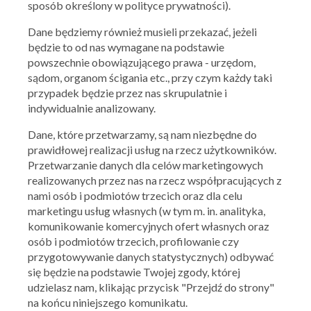
sposób określony w polityce prywatności).
Dane będziemy również musieli przekazać, jeżeli
KFC
będzie to od nas wymagane na podstawie
powszechnie obowiązującego prawa - urzędom,
Iced Latte za 3 zł!
sądom, organom ścigania etc., przy czym każdy taki
19.06.2026 - 22.06.2026
przypadek będzie przez nas skrupulatnie i
indywidualnie analizowany.
Skorzystaj z oferty
Dane, które przetwarzamy, są nam niezbędne do
prawidłowej realizacji usług na rzecz użytkowników.
Przetwarzanie danych dla celów marketingowych
realizowanych przez nas na rzecz współpracujących z
nami osób i podmiotów trzecich oraz dla celu
marketingu usług własnych (w tym m. in. analityka,
komunikowanie komercyjnych ofert własnych oraz
osób i podmiotów trzecich, profilowanie czy
przygotowywanie danych statystycznych) odbywać
się będzie na podstawie Twojej zgody, której
udzielasz nam, klikając przycisk "Przejdź do strony"
na końcu niniejszego komunikatu.