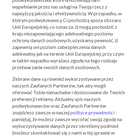
wypełnianie przez nas usługi na Twoją rzecz z
najwyższą jakością i efektywnością. W przypadku, w
którym podwykonawcy Ci pochodzą spoza obszaru
Unii Europejskiej, co oznacza, iż mogą pochodzić z
kraju niezapewniającego adekwatnego poziomu
KFC
ochrony danych osobowych, uzyskamy pewność, iż
Iced Latte za 3 zł!
zapewnią oni poziom zabezpieczenia danych
adekwatny jak na terenie Unii Europejskiej, przy czym
26.06.2026 - 29.06.2026
w takim wypadku wyrażasz zgodę na tego rodzaju
przetwarzanie swoich danych osobowych.
Skorzystaj z oferty
Zebrane dane są również wykorzystywane przez
naszych Zaufanych Partnerów, tak aby mogli
oferować Tobie nienachalne i dostosowane do Twoich
preferencji reklamy. Aktualny spis naszych
podwykonawców oraz Zaufanych Partnerów
znajdziesz zawsze w naszej
polityce prywatności
-
pamiętaj, że możesz zawsze wycofać swoją zgodę na
wykorzystywanie danych przez określony podmiot
(możesz skontaktować się z nami w tej sprawie w