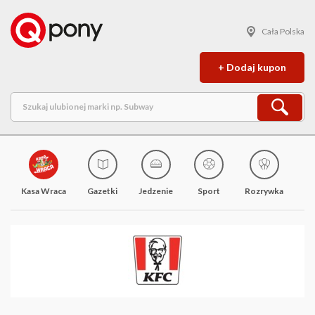
Cała Polska
+ Dodaj kupon
Kasa Wraca
Gazetki
Jedzenie
Sport
Rozrywka
M