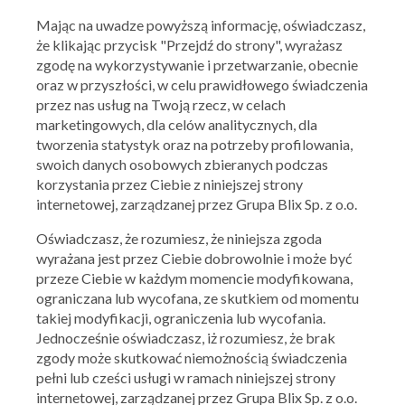
Ocena:
4.21
/
5
1,311
ocen
Mając na uwadze powyższą informację, oświadczasz,
KFC to jedna z największych i najpopularniejszych sieci barów
że klikając przycisk "Przejdź do strony", wyrażasz
szybkiej obsługi, która serwuje wyśmienite dania z kurczaka.
zgodę na wykorzystywanie i przetwarzanie, obecnie
oraz w przyszłości, w celu prawidłowego świadczenia
+ Dodaj kupon
przez nas usług na Twoją rzecz, w celach
marketingowych, dla celów analitycznych, dla
tworzenia statystyk oraz na potrzeby profilowania,
swoich danych osobowych zbieranych podczas
PODOBNE
MARKI
korzystania przez Ciebie z niniejszej strony
internetowej, zarządzanej przez Grupa Blix Sp. z o.o.
Oświadczasz, że rozumiesz, że niniejsza zgoda
wyrażana jest przez Ciebie dobrowolnie i może być
przeze Ciebie w każdym momencie modyfikowana,
O FIRMIE
KFC
ograniczana lub wycofana, ze skutkiem od momentu
takiej modyfikacji, ograniczenia lub wycofania.
KFC - informacje
Jednocześnie oświadczasz, iż rozumiesz, że brak
zgody może skutkować niemożnością świadczenia
Restauracje KFC (Kentucky Fried Chicken) stanowią idealne
pełni lub cześci usługi w ramach niniejszej strony
miejsce dla wszystkich tych osób, które pragną rozkoszować się
internetowej, zarządzanej przez Grupa Blix Sp. z o.o.
potrawami przyrządzanymi z niepowtarzalnego w smaku kurczaka.