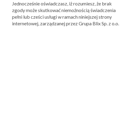
Jednocześnie oświadczasz, iż rozumiesz, że brak
zgody może skutkować niemożnością świadczenia
pełni lub cześci usługi w ramach niniejszej strony
internetowej, zarządzanej przez Grupa Blix Sp. z o.o.
Ważna: 27.07.2026 - 07.08.2026