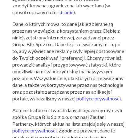
zmodyfikowana, ograniczona lub wycofana (w
sposób opisany na tej
stronie
).
Dane, o których mowa, to dane jakie zbierane są
przez nas w związku z korzystaniem przez Ciebie z
niniejszej strony internetowej, zarządzanej przez
Ważna: 31.07.2026 - 09.08.2026
Grupa Blix Sp. z o.o. Dane te przetwarzamy m. in. po
to, aby wyświetlane reklamy były lepiej dostosowane
do Twoich oczekiwań i preferencji. Chcemy również
prowadzić analizy i przygotowywać statystki, które
umożliwią nam świadczyć usługi na najwyższym
poziomie. Wszystkie cele, dla których przetwarzamy
dane, a także wykorzystywane przez nas technologie
oraz pozostałe zarządzane przez nas aplikacje i
portale, wskazaliśmy w naszej
polityce prywatności
.
Administratorem Twoich danych będziemy my, czyli
spółka Grupa Blix Sp. z o.o. oraz nasi Zaufani
Partnerzy, których aktualna lista znajduje się w naszej
polityce prywatności
. Zgodnie z prawem, dane te
przekazujemy osobom i podmiotom trzecim,