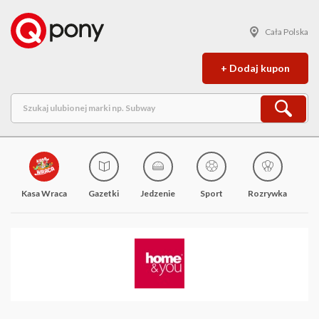
Cała Polska
+ Dodaj kupon
Kasa Wraca
Gazetki
Jedzenie
Sport
Rozrywka
M