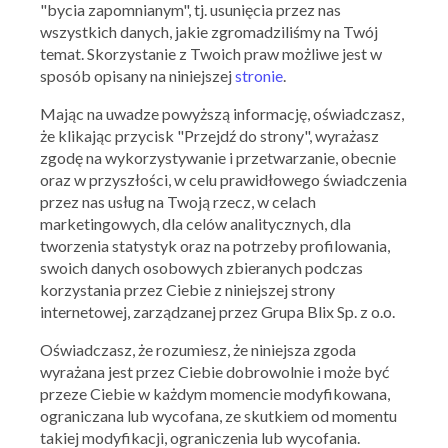
"bycia zapomnianym", tj. usunięcia przez nas
wszystkich danych, jakie zgromadziliśmy na Twój
temat. Skorzystanie z Twoich praw możliwe jest w
sposób opisany na niniejszej
stronie
.
Mając na uwadze powyższą informację, oświadczasz,
że klikając przycisk "Przejdź do strony", wyrażasz
zgodę na wykorzystywanie i przetwarzanie, obecnie
oraz w przyszłości, w celu prawidłowego świadczenia
przez nas usług na Twoją rzecz, w celach
marketingowych, dla celów analitycznych, dla
tworzenia statystyk oraz na potrzeby profilowania,
swoich danych osobowych zbieranych podczas
Ważna: 28.07.2026 - 08.08.2026
korzystania przez Ciebie z niniejszej strony
internetowej, zarządzanej przez Grupa Blix Sp. z o.o.
Oświadczasz, że rozumiesz, że niniejsza zgoda
wyrażana jest przez Ciebie dobrowolnie i może być
przeze Ciebie w każdym momencie modyfikowana,
ograniczana lub wycofana, ze skutkiem od momentu
takiej modyfikacji, ograniczenia lub wycofania.