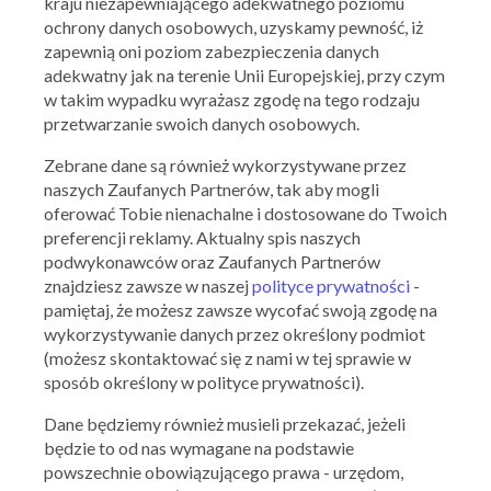
kraju niezapewniającego adekwatnego poziomu
ochrony danych osobowych, uzyskamy pewność, iż
zapewnią oni poziom zabezpieczenia danych
adekwatny jak na terenie Unii Europejskiej, przy czym
w takim wypadku wyrażasz zgodę na tego rodzaju
IKEA
przetwarzanie swoich danych osobowych.
Przydatne drobiazgi do 30 zł
Zebrane dane są również wykorzystywane przez
15.09.2022 - 06.10.2022
naszych Zaufanych Partnerów, tak aby mogli
oferować Tobie nienachalne i dostosowane do Twoich
preferencji reklamy. Aktualny spis naszych
Skorzystaj z oferty
podwykonawców oraz Zaufanych Partnerów
znajdziesz zawsze w naszej
polityce prywatności
-
pamiętaj, że możesz zawsze wycofać swoją zgodę na
wykorzystywanie danych przez określony podmiot
(możesz skontaktować się z nami w tej sprawie w
sposób określony w polityce prywatności).
Dane będziemy również musieli przekazać, jeżeli
będzie to od nas wymagane na podstawie
powszechnie obowiązującego prawa - urzędom,