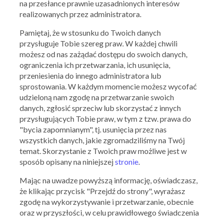
na przesłance prawnie uzasadnionych interesów
Od 2,49 zł kolekcja KRÖSAMOS
realizowanych przez administratora.
15.09.2022 - 29.09.2022
Pamiętaj, że w stosunku do Twoich danych
przysługuje Tobie szereg praw. W każdej chwili
możesz od nas zażądać dostępu do swoich danych,
Skorzystaj z oferty
ograniczenia ich przetwarzania, ich usunięcia,
przeniesienia do innego administratora lub
sprostowania. W każdym momencie możesz wycofać
udzieloną nam zgodę na przetwarzanie swoich
danych, zgłosić sprzeciw lub skorzystać z innych
przysługujących Tobie praw, w tym z tzw. prawa do
"bycia zapomnianym", tj. usunięcia przez nas
wszystkich danych, jakie zgromadziliśmy na Twój
temat. Skorzystanie z Twoich praw możliwe jest w
sposób opisany na niniejszej
stronie
.
Mając na uwadze powyższą informację, oświadczasz,
że klikając przycisk "Przejdź do strony", wyrażasz
zgodę na wykorzystywanie i przetwarzanie, obecnie
oraz w przyszłości, w celu prawidłowego świadczenia