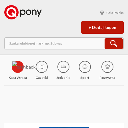
Cała Polska
+ Dodaj kupon
Kasa Wraca
Gazetki
Jedzenie
Sport
Rozrywka
M