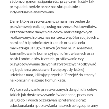
sądom, organom ścigania etc., przy czym każdy taki
przypadek będzie przez nas skrupulatnie i
IKEA
indywidualnie analizowany.
Od 49,99 zł inspiracje na pokój studencki
Dane, które przetwarzamy, są nam niezbędne do
15.09.2022 - 30.09.2022
prawidłowej realizacji usług na rzecz użytkowników.
Przetwarzanie danych dla celów marketingowych
realizowanych przez nas na rzecz współpracujących z
Skorzystaj z oferty
nami osób i podmiotów trzecich oraz dla celu
marketingu usług własnych (w tym m. in. analityka,
komunikowanie komercyjnych ofert własnych oraz
osób i podmiotów trzecich, profilowanie czy
przygotowywanie danych statystycznych) odbywać
się będzie na podstawie Twojej zgody, której
udzielasz nam, klikając przycisk "Przejdź do strony"
na końcu niniejszego komunikatu.
Wykorzystywanie przetwarzanych danych dla celów
takich jak dostosowywanie świadczonej przez nas
usługi do Twoich oczekiwań i preferencji oraz
IKEA
udoskonalania i poprawiania naszych usług, opieramy