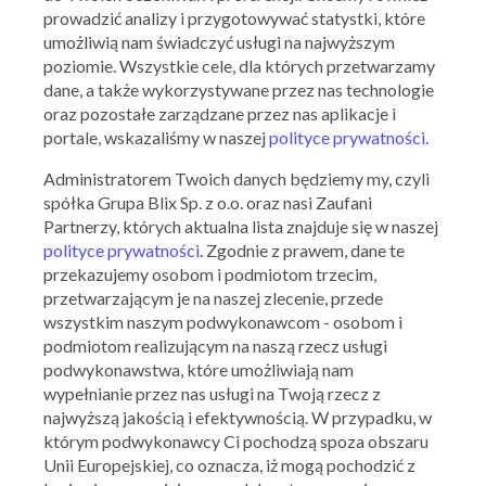
prowadzić analizy i przygotowywać statystki, które
umożliwią nam świadczyć usługi na najwyższym
poziomie. Wszystkie cele, dla których przetwarzamy
dane, a także wykorzystywane przez nas technologie
oraz pozostałe zarządzane przez nas aplikacje i
portale, wskazaliśmy w naszej
polityce prywatności
.
Administratorem Twoich danych będziemy my, czyli
spółka Grupa Blix Sp. z o.o. oraz nasi Zaufani
Partnerzy, których aktualna lista znajduje się w naszej
Ważna: 13.07.2026 - 31.07.2026
polityce prywatności
. Zgodnie z prawem, dane te
przekazujemy osobom i podmiotom trzecim,
przetwarzającym je na naszej zlecenie, przede
wszystkim naszym podwykonawcom - osobom i
podmiotom realizującym na naszą rzecz usługi
podwykonawstwa, które umożliwiają nam
wypełnianie przez nas usługi na Twoją rzecz z
najwyższą jakością i efektywnością. W przypadku, w
którym podwykonawcy Ci pochodzą spoza obszaru
Unii Europejskiej, co oznacza, iż mogą pochodzić z