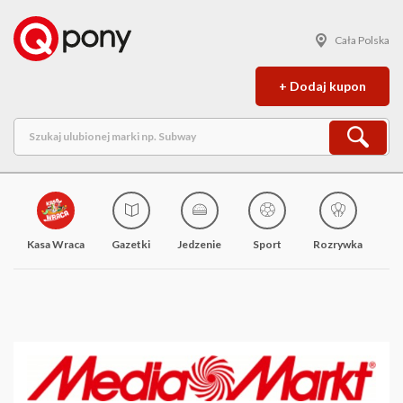
Cała Polska
+ Dodaj kupon
Kasa Wraca
Gazetki
Jedzenie
Sport
Rozrywka
M