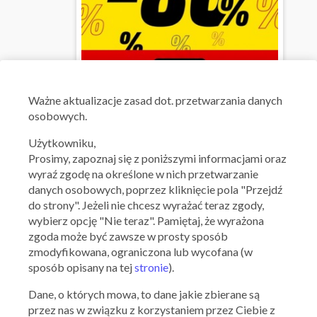
Ważna: 03.08.2026 - 12.08.2026
Ważne aktualizacje zasad dot. przetwarzania danych
osobowych.
Użytkowniku,
Prosimy, zapoznaj się z poniższymi informacjami oraz
wyraź zgodę na określone w nich przetwarzanie
danych osobowych, poprzez kliknięcie pola "Przejdź
do strony". Jeżeli nie chcesz wyrażać teraz zgody,
wybierz opcję "Nie teraz". Pamiętaj, że wyrażona
zgoda może być zawsze w prosty sposób
zmodyfikowana, ograniczona lub wycofana (w
sposób opisany na tej
stronie
).
Dane, o których mowa, to dane jakie zbierane są
przez nas w związku z korzystaniem przez Ciebie z