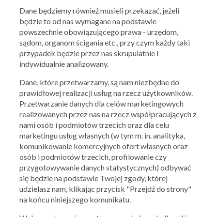
Dane będziemy również musieli przekazać, jeżeli
będzie to od nas wymagane na podstawie
powszechnie obowiązującego prawa - urzędom,
sądom, organom ścigania etc., przy czym każdy taki
przypadek będzie przez nas skrupulatnie i
indywidualnie analizowany.
Dane, które przetwarzamy, są nam niezbędne do
prawidłowej realizacji usług na rzecz użytkowników.
Przetwarzanie danych dla celów marketingowych
realizowanych przez nas na rzecz współpracujących z
nami osób i podmiotów trzecich oraz dla celu
marketingu usług własnych (w tym m. in. analityka,
Ważna: 31.07.2026 - 06.08.2026
komunikowanie komercyjnych ofert własnych oraz
osób i podmiotów trzecich, profilowanie czy
przygotowywanie danych statystycznych) odbywać
się będzie na podstawie Twojej zgody, której
udzielasz nam, klikając przycisk "Przejdź do strony"
na końcu niniejszego komunikatu.