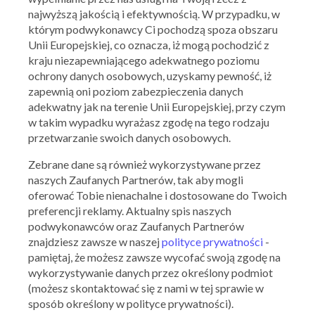
najwyższą jakością i efektywnością. W przypadku, w
którym podwykonawcy Ci pochodzą spoza obszaru
Unii Europejskiej, co oznacza, iż mogą pochodzić z
kraju niezapewniającego adekwatnego poziomu
ochrony danych osobowych, uzyskamy pewność, iż
zapewnią oni poziom zabezpieczenia danych
adekwatny jak na terenie Unii Europejskiej, przy czym
w takim wypadku wyrażasz zgodę na tego rodzaju
przetwarzanie swoich danych osobowych.
Ważna: 24.07.2026 - 09.08.2026
Zebrane dane są również wykorzystywane przez
naszych Zaufanych Partnerów, tak aby mogli
oferować Tobie nienachalne i dostosowane do Twoich
preferencji reklamy. Aktualny spis naszych
podwykonawców oraz Zaufanych Partnerów
MEDIA MARKT
OFERTY ARCHIWALNE
znajdziesz zawsze w naszej
polityce prywatności
-
pamiętaj, że możesz zawsze wycofać swoją zgodę na
wykorzystywanie danych przez określony podmiot
(możesz skontaktować się z nami w tej sprawie w
sposób określony w polityce prywatności).