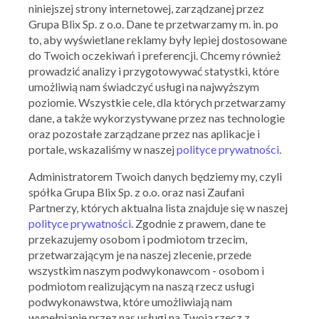
niniejszej strony internetowej, zarządzanej przez
Grupa Blix Sp. z o.o. Dane te przetwarzamy m. in. po
to, aby wyświetlane reklamy były lepiej dostosowane
do Twoich oczekiwań i preferencji. Chcemy również
prowadzić analizy i przygotowywać statystki, które
umożliwią nam świadczyć usługi na najwyższym
poziomie. Wszystkie cele, dla których przetwarzamy
dane, a także wykorzystywane przez nas technologie
Ważna: 30.07.2026 - 08.08.2026
oraz pozostałe zarządzane przez nas aplikacje i
portale, wskazaliśmy w naszej
polityce prywatności
.
Administratorem Twoich danych będziemy my, czyli
spółka Grupa Blix Sp. z o.o. oraz nasi Zaufani
Partnerzy, których aktualna lista znajduje się w naszej
polityce prywatności
. Zgodnie z prawem, dane te
przekazujemy osobom i podmiotom trzecim,
przetwarzającym je na naszej zlecenie, przede
wszystkim naszym podwykonawcom - osobom i
podmiotom realizującym na naszą rzecz usługi
podwykonawstwa, które umożliwiają nam
wypełnianie przez nas usługi na Twoją rzecz z