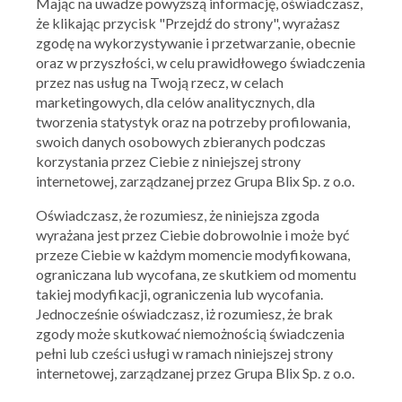
Mając na uwadze powyższą informację, oświadczasz,
że klikając przycisk "Przejdź do strony", wyrażasz
zgodę na wykorzystywanie i przetwarzanie, obecnie
oraz w przyszłości, w celu prawidłowego świadczenia
przez nas usług na Twoją rzecz, w celach
marketingowych, dla celów analitycznych, dla
tworzenia statystyk oraz na potrzeby profilowania,
swoich danych osobowych zbieranych podczas
korzystania przez Ciebie z niniejszej strony
internetowej, zarządzanej przez Grupa Blix Sp. z o.o.
Oświadczasz, że rozumiesz, że niniejsza zgoda
wyrażana jest przez Ciebie dobrowolnie i może być
przeze Ciebie w każdym momencie modyfikowana,
ograniczana lub wycofana, ze skutkiem od momentu
takiej modyfikacji, ograniczenia lub wycofania.
Jednocześnie oświadczasz, iż rozumiesz, że brak
Ważna: 27.07.2026 - 02.08.2026
zgody może skutkować niemożnością świadczenia
pełni lub cześci usługi w ramach niniejszej strony
internetowej, zarządzanej przez Grupa Blix Sp. z o.o.