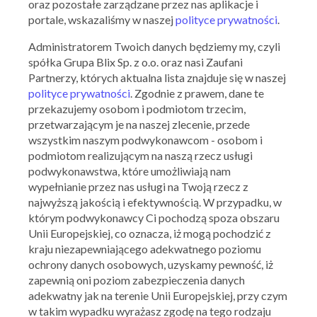
oraz pozostałe zarządzane przez nas aplikacje i
portale, wskazaliśmy w naszej
polityce prywatności
.
Administratorem Twoich danych będziemy my, czyli
spółka Grupa Blix Sp. z o.o. oraz nasi Zaufani
Partnerzy, których aktualna lista znajduje się w naszej
polityce prywatności
. Zgodnie z prawem, dane te
Ważna: 08.07.2026 - 28.07.2026
przekazujemy osobom i podmiotom trzecim,
przetwarzającym je na naszej zlecenie, przede
wszystkim naszym podwykonawcom - osobom i
podmiotom realizującym na naszą rzecz usługi
podwykonawstwa, które umożliwiają nam
wypełnianie przez nas usługi na Twoją rzecz z
najwyższą jakością i efektywnością. W przypadku, w
którym podwykonawcy Ci pochodzą spoza obszaru
Unii Europejskiej, co oznacza, iż mogą pochodzić z
kraju niezapewniającego adekwatnego poziomu
ochrony danych osobowych, uzyskamy pewność, iż
zapewnią oni poziom zabezpieczenia danych
OBI
adekwatny jak na terenie Unii Europejskiej, przy czym
Kupony, zniżki, promocje
w takim wypadku wyrażasz zgodę na tego rodzaju