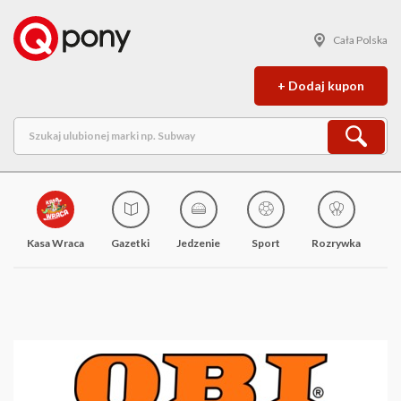
Cała Polska
+ Dodaj kupon
Kasa Wraca
Gazetki
Jedzenie
Sport
Rozrywka
M