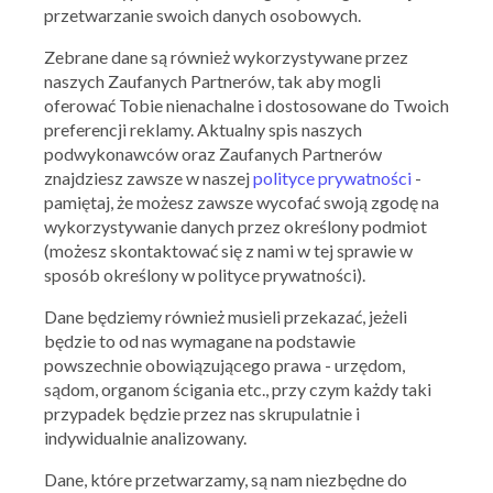
przetwarzanie swoich danych osobowych.
Ocena:
4.37
/
5
57
ocen
Zebrane dane są również wykorzystywane przez
naszych Zaufanych Partnerów, tak aby mogli
OBI to powstała w 1970 roku w Niemczech sieć marketów),
oferować Tobie nienachalne i dostosowane do Twoich
które dzisiaj funkcjonują na terenie wielu krajów w Europie, w
preferencji reklamy. Aktualny spis naszych
tym również Polski. Firma jest niekwestionowanym liderem
rynku artykułów budowlanych, a swój sukces zawdzięcza
podwykonawców oraz Zaufanych Partnerów
szerokiemu asortymentowi odpowiednio dostosowanemu
znajdziesz zawsze w naszej
polityce prywatności
-
do potrzeb oraz oczekiwań klientów, doskonałej obsłudze, a
pamiętaj, że możesz zawsze wycofać swoją zgodę na
także doskonałym cenom, które proponuje.
wykorzystywanie danych przez określony podmiot
+ Dodaj kupon
(możesz skontaktować się z nami w tej sprawie w
sposób określony w polityce prywatności).
Dane będziemy również musieli przekazać, jeżeli
PODOBNE
MARKI
będzie to od nas wymagane na podstawie
powszechnie obowiązującego prawa - urzędom,
sądom, organom ścigania etc., przy czym każdy taki
przypadek będzie przez nas skrupulatnie i
indywidualnie analizowany.
Dane, które przetwarzamy, są nam niezbędne do