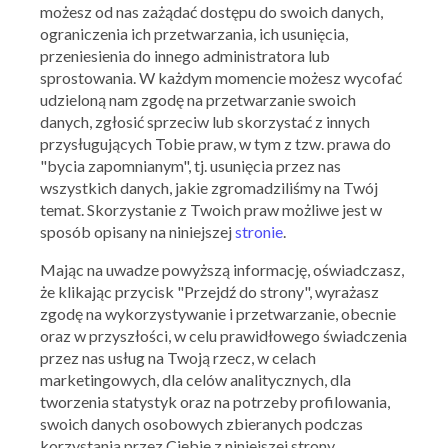
elektronicznej. Bądź na bieżąco z ofertami zniżkowymi w marketach,
możesz od nas zażądać dostępu do swoich danych,
a raz na zawsze skończysz z przepłacaniem.
ograniczenia ich przetwarzania, ich usunięcia,
przeniesienia do innego administratora lub
sprostowania. W każdym momencie możesz wycofać
udzieloną nam zgodę na przetwarzanie swoich
danych, zgłosić sprzeciw lub skorzystać z innych
przysługujących Tobie praw, w tym z tzw. prawa do
"bycia zapomnianym", tj. usunięcia przez nas
wszystkich danych, jakie zgromadziliśmy na Twój
temat. Skorzystanie z Twoich praw możliwe jest w
sposób opisany na niniejszej
stronie
.
Mając na uwadze powyższą informację, oświadczasz,
że klikając przycisk "Przejdź do strony", wyrażasz
zgodę na wykorzystywanie i przetwarzanie, obecnie
oraz w przyszłości, w celu prawidłowego świadczenia
przez nas usług na Twoją rzecz, w celach
marketingowych, dla celów analitycznych, dla
tworzenia statystyk oraz na potrzeby profilowania,
swoich danych osobowych zbieranych podczas
korzystania przez Ciebie z niniejszej strony
Bądź zorientowany we wszystkim, co aktualnie dzieje się w