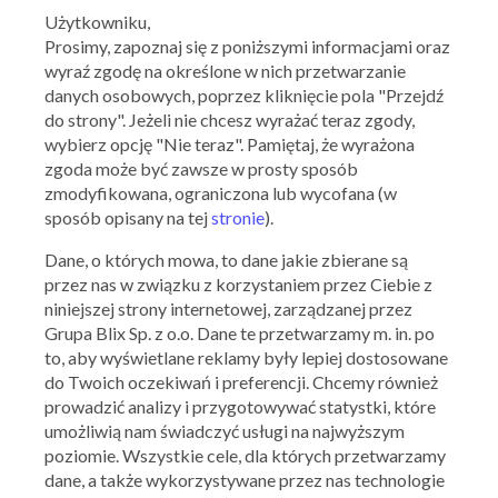
Użytkowniku,
Prosimy, zapoznaj się z poniższymi informacjami oraz
Ważna: 29.07.2026 - 18.08.2026
wyraź zgodę na określone w nich przetwarzanie
danych osobowych, poprzez kliknięcie pola "Przejdź
do strony". Jeżeli nie chcesz wyrażać teraz zgody,
wybierz opcję "Nie teraz". Pamiętaj, że wyrażona
zgoda może być zawsze w prosty sposób
zmodyfikowana, ograniczona lub wycofana (w
OBI
OFERTY ARCHIWALNE
sposób opisany na tej
stronie
).
Dane, o których mowa, to dane jakie zbierane są
przez nas w związku z korzystaniem przez Ciebie z
niniejszej strony internetowej, zarządzanej przez
Grupa Blix Sp. z o.o. Dane te przetwarzamy m. in. po
to, aby wyświetlane reklamy były lepiej dostosowane
do Twoich oczekiwań i preferencji. Chcemy również
prowadzić analizy i przygotowywać statystki, które
umożliwią nam świadczyć usługi na najwyższym
poziomie. Wszystkie cele, dla których przetwarzamy
dane, a także wykorzystywane przez nas technologie