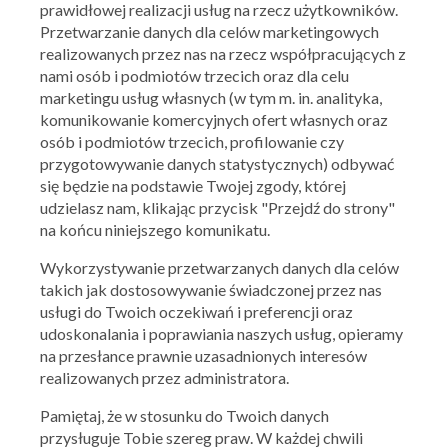
prawidłowej realizacji usług na rzecz użytkowników.
Przetwarzanie danych dla celów marketingowych
realizowanych przez nas na rzecz współpracujących z
nami osób i podmiotów trzecich oraz dla celu
marketingu usług własnych (w tym m. in. analityka,
komunikowanie komercyjnych ofert własnych oraz
osób i podmiotów trzecich, profilowanie czy
przygotowywanie danych statystycznych) odbywać
się będzie na podstawie Twojej zgody, której
udzielasz nam, klikając przycisk "Przejdź do strony"
na końcu niniejszego komunikatu.
O FIRMIE
OBI
Wykorzystywanie przetwarzanych danych dla celów
OBI - zmień swój dom na lepze
takich jak dostosowywanie świadczonej przez nas
usługi do Twoich oczekiwań i preferencji oraz
Wszyscy zainteresowani tańszymi zakupami w OBI powinni
zapoznać się z możliwościami, jakie oferuje aplikacja mobilna Qpony.
udoskonalania i poprawiania naszych usług, opieramy
Dzięki jej zainstalowaniu można uzyskać stały dostęp do nowinek
na przesłance prawnie uzasadnionych interesów
dotyczących rabatów do wykorzystania w Twoich ulubionych
realizowanych przez administratora.
sklepach. Jeżeli szukasz kuponów, które pozwolą Ci na
Pamiętaj, że w stosunku do Twoich danych
zaoszczędzić, z pewnością pomocna okaże się regularnie wydawana
przysługuje Tobie szereg praw. W każdej chwili
gazetka OBI dzięki Qponom dostępna także w wersji