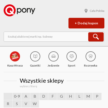
Cała Polska
+ Dodaj kupon
Kasa Wraca
Gazetki
Jedzenie
Sport
Rozrywka
M
Wszystkie sklepy
wybierz literę
0-9
A
B
D
F
G
H
L
M
P
R
S
V
W