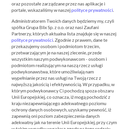
oraz pozostałe zarządzane przez nas aplikacje i
portale, wskazaliśmy w naszej
polityce prywatności
.
Administratorem Twoich danych będziemy my, czyli
spółka Grupa Blix Sp. z o.o. oraz nasi Zaufani
Partnerzy, których aktualna lista znajduje się w naszej
polityce prywatności
. Zgodnie z prawem, dane te
przekazujemy osobom i podmiotom trzecim,
przetwarzającym je na naszej zlecenie, przede
wszystkim naszym podwykonawcom - osobom i
podmiotom realizującym na naszą rzecz usługi
podwykonawstwa, które umożliwiają nam
wypełnianie przez nas usługi na Twoją rzecz z
najwyższą jakością i efektywnością. W przypadku, w
którym podwykonawcy Ci pochodzą spoza obszaru
Unii Europejskiej, co oznacza, iż mogą pochodzić z
kraju niezapewniającego adekwatnego poziomu
ochrony danych osobowych, uzyskamy pewność, iż
zapewnią oni poziom zabezpieczenia danych
adekwatny jak na terenie Unii Europejskiej, przy czym
w takim wypadku wyrażasz zgodę na tego rodzaju