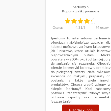
iperfumy.pl
Kupony, zniżki, promocje
Ocena:
4.31
/
5
94
oceny
Iperfumy to internetowa perfumeria
oferująca najpiękniejsze zapachy dla
kobiet i mężczyzn, zarówno luksusowe,
jak i niszowe, które otulają klientów
niepowtarzalnymi nutami. Marka
powstała w 2004 roku i od tamtej pory
dynamicznie się rozwinęła. Obecnie
oferuje kosmetyki kolorowe, produkty
do pielęgnacji twarzy, ciała, włosów,
akcesoria do makijażu, preparaty do
opalania, a także wiele innych
produktów. Chcesz zrobić zakupy w
sklepie iperfumy? Kod rabatowy
pozwoli Ci zaoszczędzić i zdobyć swoje
ulubione zapachy oraz kosmetyki
jeszcze taniej!
+ Dodaj kupon