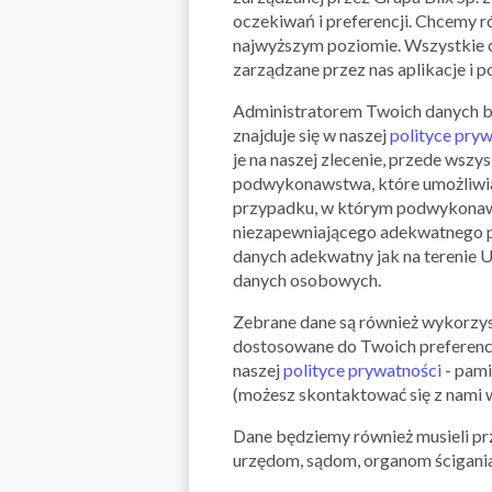
oczekiwań i preferencji. Chcemy r
najwyższym poziomie. Wszystkie c
zarządzane przez nas aplikacje i p
Administratorem Twoich danych będz
znajduje się w naszej
polityce pry
je na naszej zlecenie, przede ws
podwykonawstwa, które umożliwiaj
przypadku, w którym podwykonawcy
niezapewniającego adekwatnego p
danych adekwatny jak na terenie 
danych osobowych.
Zebrane dane są również wykorzys
dostosowane do Twoich preferenc
naszej
polityce prywatności
- pami
(możesz skontaktować się z nami w
Dane będziemy również musieli pr
urzędom, sądom, organom ścigania 