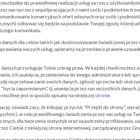
niezbędne do prawidłowej realizacji usług na rzecz użytkownikó
Twarz
ez nas na rzecz współpracujących z nami osób i podmiotów trzeci
Ciało
 komunikowanie komercyjnych ofert własnych oraz osób i podmiotó
Makijaż
nych) odbywać się będzie na podstawie Twojej zgody, której udz
Włosy
ejszego komunikatu.
Zęby
Opalanie
anych dla celów takich jak dostosowywanie świadczonej przez n
Mężczyźni
poprawiania naszych usług, opieramy na przesłance prawnie uzasa
Dzieci
Prezenty
Marki
 danych przysługuje Tobie szereg praw. W każdej chwili możesz 
Pamiętaj, że w perfumerii regularnie odbywają się również w
zania, ich usunięcia, przeniesienia do innego administratora lub
zakładce Promocje. A może masz ulubionego producenta perfu
dę na przetwarzanie swoich danych, zgłosić sprzeciw lub skorzys
znakomity nastrój? Zajrzyj do zakładki Marki – to tutaj odkryjesz 
 "bycia zapomnianym", tj. usunięcia przez nas wszystkich danych,
 możliwe jest w sposób opisany na niniejszej
stronie
.
Armani
Adidas
ję, oświadczasz, że klikając przycisk "Przejdź do strony", wyra
Bioderma
yszłości, w celu prawidłowego świadczenia przez nas usług na Two
Chanel
cznych, dla tworzenia statystyk oraz na potrzeby profilowania,
Chloé
ez Ciebie z niniejszej strony internetowej, zarządzanej przez Grup
Dior
Estée Lauder
niejsza zgoda wyrażana jest przez Ciebie dobrowolnie i może być