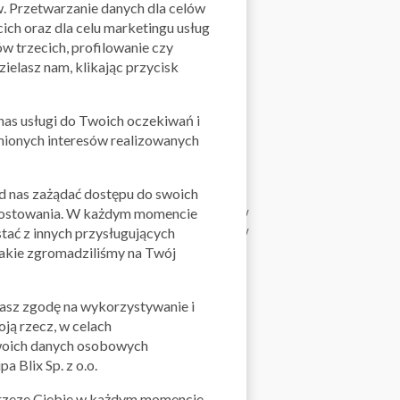
w. Przetwarzanie danych dla celów
ch oraz dla celu marketingu usług
w trzecich, profilowanie czy
ielasz nam, klikając przycisk
as usługi do Twoich oczekiwań i
dnionych interesów realizowanych
od nas zażądać dostępu do swoich
yprzedaże asortymentu, które znajdziesz w
 sprostowania. W każdym momencie
m, którego zapachy zawsze wprawiają Cię w
tać z innych przysługujących
produkty:
 jakie zgromadziliśmy na Twój
żasz zgodę na wykorzystywanie i
ją rzecz, w celach
 swoich danych osobowych
a Blix Sp. z o.o.
 przeze Ciebie w każdym momencie