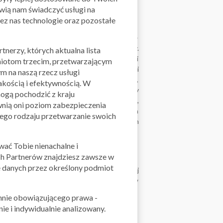
ykorzystaj kupon rabatowy iperfumy!
iwią nam świadczyć usługi na
ez nas technologie oraz pozostałe
, która pierwsze kroki stawiała w 2004 roku –
ać podczas zakupów promocyjny kod rabatowy.
tnerzy, których aktualna lista
06 roku zmienić formę prawną działalności i
miotom trzecim, przetwarzającym
kcjonuje pod szyldem Internet Shop s.r.o. i
 na naszą rzecz usługi
ej Europie Środkowej. Funkcjonuje w Polsce,
akością i efektywnością. W
 mogą wybierać spośród różnorodnej oferty
ogą pochodzić z kraju
perfumy, ale również produkty do makijażu,
nią oni poziom zabezpieczenia
óbki, zestawy upominkowe oraz wiele innych
tego rodzaju przetwarzanie swoich
my zapewnią Ci dostęp do Twoich ulubionych
wybieraj do woli!
ać Tobie nienachalne i
y
h Partnerów znajdziesz zawsze w
 danych przez określony podmiot
na co można go wykorzystać? Jeżeli w Twojej
sam! Nadal nie wiesz, na co zdecydować się w
ię w następujących kategoriach:
hnie obowiązującego prawa -
ie i indywidualnie analizowany.