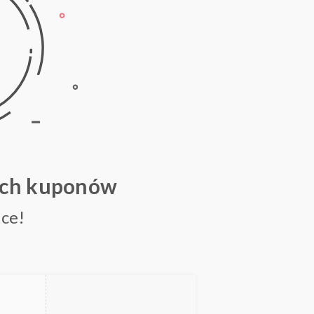
ych kuponów
ce!