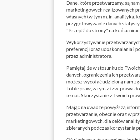
Dane, które przetwarzamy, są nam 
marketingowych realizowanych prz
własnych (w tym m. in. analityka,
przygotowywanie danych statystycz
"Przejdź do strony" na końcu nini
Wykorzystywanie przetwarzanych d
preferencji oraz udoskonalania i 
przez administratora.
Pamiętaj, że w stosunku do Twoich
danych, ograniczenia ich przetwar
możesz wycofać udzieloną nam zgo
Tobie praw, w tym z tzw. prawa do
temat. Skorzystanie z Twoich praw
Mając na uwadze powyższą informac
przetwarzanie, obecnie oraz w prz
marketingowych, dla celów anality
zbieranych podczas korzystania prz
Oświadczasz, że rozumiesz, że ni