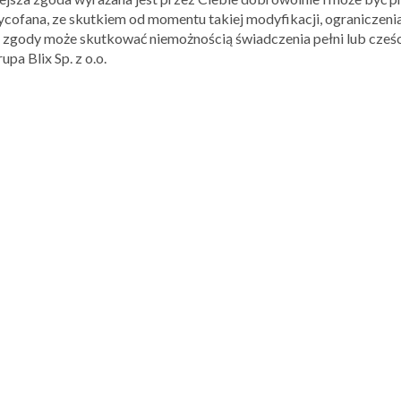
Guerlain
cofana, ze skutkiem od momentu takiej modyfikacji, ograniczenia
Givenchy
k zgody może skutkować niemożnością świadczenia pełni lub cześci
Kenzo
pa Blix Sp. z o.o.
Lierac
Mexx
Prada
Salvatore Ferragamo
Thierry Mugler
Vichy oraz
Yves Saint Laurent
Już wiesz, co kupić w sklepie iperfumy? Kod z pewnością ułatwi C
Zobacz więcej gazetek ipe
LOKALIZACJA
PLACÓWEK:
+
−