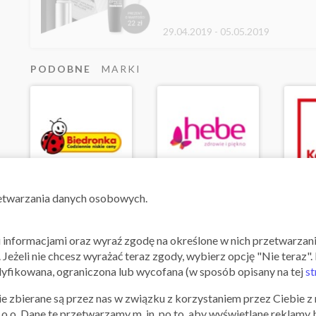
29.04.2019 - 05.05.2019
PODOBNE
MARKI
zetwarzania danych osobowych.
O FIRMIE
IPERFUMY.PL
mi informacjami oraz wyraź zgodę na określone w nich przetwarza
Iperfumy – kod rabatowy na zapachy i kos
". Jeżeli nie chcesz wyrażać teraz zgody, wybierz opcję "Nie teraz
fikowana, ograniczona lub wycofana (w sposób opisany na tej
st
Cenisz luksusowe perfumy i lubisz, kiedy oryginalne składniki de
kolekcji zarówno najbardziej znane, klasyczne flakoniki, jak i lim
e zbierane są przez nas w związku z korzystaniem przez Ciebie z n
premiery żadnego zapachu, zajrzyj do sklepu internetowego ipe
z o.o. Dane te przetwarzamy m. in. po to, aby wyświetlane reklamy