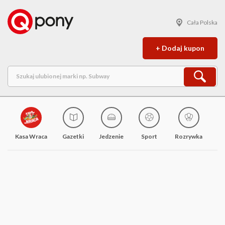
Cała Polska
+ Dodaj kupon
Kasa Wraca
Gazetki
Jedzenie
Sport
Rozrywka
M