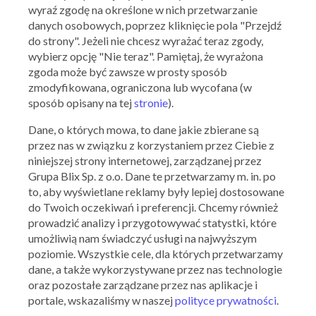
wyraź zgodę na określone w nich przetwarzanie
danych osobowych, poprzez kliknięcie pola "Przejdź
do strony". Jeżeli nie chcesz wyrażać teraz zgody,
wybierz opcję "Nie teraz". Pamiętaj, że wyrażona
zgoda może być zawsze w prosty sposób
zmodyfikowana, ograniczona lub wycofana (w
sposób opisany na tej
stronie
).
Dane, o których mowa, to dane jakie zbierane są
przez nas w związku z korzystaniem przez Ciebie z
niniejszej strony internetowej, zarządzanej przez
Ważna: 05.08.2026 - 11.08.2026
Grupa Blix Sp. z o.o. Dane te przetwarzamy m. in. po
to, aby wyświetlane reklamy były lepiej dostosowane
do Twoich oczekiwań i preferencji. Chcemy również
prowadzić analizy i przygotowywać statystki, które
umożliwią nam świadczyć usługi na najwyższym
poziomie. Wszystkie cele, dla których przetwarzamy
ACTION
OFERTY ARCHIWALNE
dane, a także wykorzystywane przez nas technologie
oraz pozostałe zarządzane przez nas aplikacje i
portale, wskazaliśmy w naszej
polityce prywatności
.