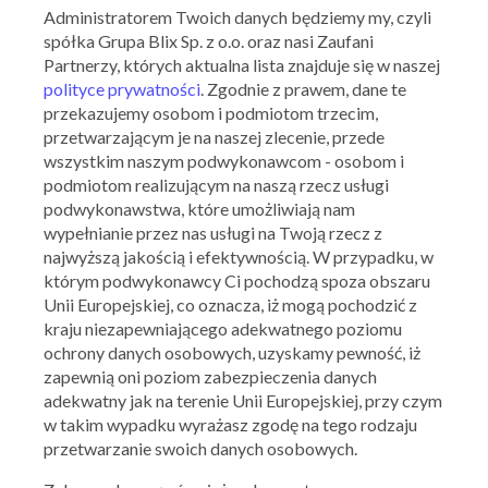
Administratorem Twoich danych będziemy my, czyli
spółka Grupa Blix Sp. z o.o. oraz nasi Zaufani
Partnerzy, których aktualna lista znajduje się w naszej
polityce prywatności
. Zgodnie z prawem, dane te
przekazujemy osobom i podmiotom trzecim,
przetwarzającym je na naszej zlecenie, przede
wszystkim naszym podwykonawcom - osobom i
podmiotom realizującym na naszą rzecz usługi
podwykonawstwa, które umożliwiają nam
wypełnianie przez nas usługi na Twoją rzecz z
najwyższą jakością i efektywnością. W przypadku, w
którym podwykonawcy Ci pochodzą spoza obszaru
Unii Europejskiej, co oznacza, iż mogą pochodzić z
kraju niezapewniającego adekwatnego poziomu
Ważna: 29.07.2026 - 04.08.2026
ochrony danych osobowych, uzyskamy pewność, iż
zapewnią oni poziom zabezpieczenia danych
adekwatny jak na terenie Unii Europejskiej, przy czym
w takim wypadku wyrażasz zgodę na tego rodzaju
przetwarzanie swoich danych osobowych.