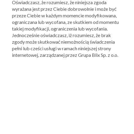
Oświadczasz, że rozumiesz, że niniejsza zgoda
wyrażana jest przez Ciebie dobrowolnie i może być
przeze Ciebie w każdym momencie modyfikowana,
ograniczana lub wycofana, ze skutkiem od momentu
takiej modyfikacji, ograniczenia lub wycofania.
Jednocześnie oświadczasz, iż rozumiesz, że brak
zgody może skutkować niemożnością świadczenia
pełni lub cześci usługi w ramach niniejszej strony
internetowej, zarządzanej przez Grupa Blix Sp. z o.o.
Action
Kupony, zniżki, promocje
Ocena:
5
/
5
4
oceny
+ Dodaj kupon