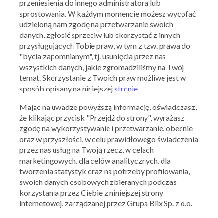
przeniesienia do innego administratora lub
sprostowania. W każdym momencie możesz wycofać
udzieloną nam zgodę na przetwarzanie swoich
danych, zgłosić sprzeciw lub skorzystać z innych
przysługujących Tobie praw, w tym z tzw. prawa do
"bycia zapomnianym", tj. usunięcia przez nas
wszystkich danych, jakie zgromadziliśmy na Twój
temat. Skorzystanie z Twoich praw możliwe jest w
sposób opisany na niniejszej
stronie
.
Mając na uwadze powyższą informację, oświadczasz,
że klikając przycisk "Przejdź do strony", wyrażasz
zgodę na wykorzystywanie i przetwarzanie, obecnie
oraz w przyszłości, w celu prawidłowego świadczenia
przez nas usług na Twoją rzecz, w celach
marketingowych, dla celów analitycznych, dla
tworzenia statystyk oraz na potrzeby profilowania,
swoich danych osobowych zbieranych podczas
korzystania przez Ciebie z niniejszej strony
internetowej, zarządzanej przez Grupa Blix Sp. z o.o.
Ważna: 08.07.2026 - 14.07.2026