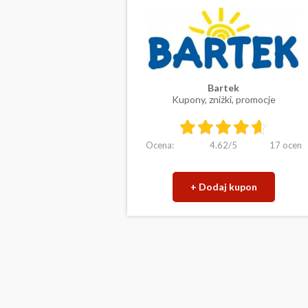
Bartek
Kupony, zniżki, promocje
Ocena:
4.62
/
5
17
ocen
+ Dodaj kupon