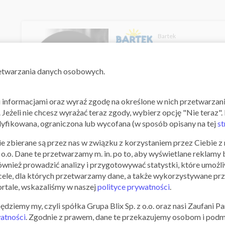
Bartek
Dodatkowe -15% na wypr
zetwarzania danych osobowych.
mi informacjami oraz wyraź zgodę na określone w nich przetwarza
31.01.2020 - 03.02.2020
". Jeżeli nie chcesz wyrażać teraz zgody, wybierz opcję "Nie teraz
fikowana, ograniczona lub wycofana (w sposób opisany na tej
st
Bartek
e zbierane są przez nas w związku z korzystaniem przez Ciebie z n
z o.o. Dane te przetwarzamy m. in. po to, aby wyświetlane reklamy
ównież prowadzić analizy i przygotowywać statystki, które umożl
Od 19,90 zł Outlet
ele, dla których przetwarzamy dane, a także wykorzystywane prz
ortale, wskazaliśmy w naszej
polityce prywatności
.
iemy my, czyli spółka Grupa Blix Sp. z o.o. oraz nasi Zaufani Par
16.01.2020 - 02.02.2020
watności
. Zgodnie z prawem, dane te przekazujemy osobom i pod