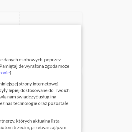
Skorzystaj z oferty
zedaż
nie danych osobowych, poprzez
". Pamiętaj, że wyrażona zgoda może
ronie
).
iniejszej strony internetowej,
 były lepiej dostosowane do Twoich
iwią nam świadczyć usługi na
Skorzystaj z oferty
ez nas technologie oraz pozostałe
tnerzy, których aktualna lista
miotom trzecim, przetwarzającym