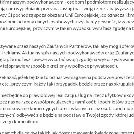
zystkim naszym podwykonawcom - osobom i podmiotom realizującym
ą nam wypełnianie przez nas usługi na Twoją rzecz z najwyższą j
 Ci pochodzą spoza obszaru Unii Europejskiej, co oznacza, iż m
oziomu ochrony danych osobowych, uzyskamy pewność, iż zapew
Unii Europejskiej, przy czym w takim wypadku wyrażasz zgodę na 
tywane przez naszych Zaufanych Partnerów, tak aby mogli oferow
ji reklamy. Aktualny spis naszych podwykonawców oraz Zaufanyc
ętaj, że możesz zawsze wycofać swoją zgodę na wykorzystywanie
 tej sprawie w sposób określony w polityce prywatności).
zekazać, jeżeli będzie to od nas wymagane na podstawie powszec
PODOBNE
MARKI
etc., przy czym każdy taki przypadek będzie przez nas skrupulatn
niezbędne do prawidłowej realizacji usług na rzecz użytkownikó
ez nas na rzecz współpracujących z nami osób i podmiotów trzeci
 komunikowanie komercyjnych ofert własnych oraz osób i podmiotó
nych) odbywać się będzie na podstawie Twojej zgody, której udz
ejszego komunikatu.
anych dla celów takich jak dostosowywanie świadczonej przez n