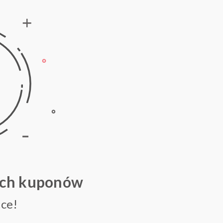
ych kuponów
ce!