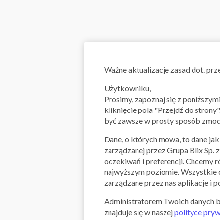
Ważne aktualizacje zasad dot. pr
Użytkowniku,
Prosimy, zapoznaj się z poniższy
kliknięcie pola "Przejdź do strony
POBIERZ APLIKACJĘ QPONY
być zawsze w prosty sposób zmody
NA SMARTFONA!
Dane, o których mowa, to dane jaki
zarządzanej przez Grupa Blix Sp. 
oczekiwań i preferencji. Chcemy r
najwyższym poziomie. Wszystkie c
zarządzane przez nas aplikacje i p
Administratorem Twoich danych będz
znajduje się w naszej
polityce pry