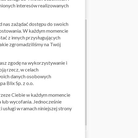
dnionych interesów realizowanych
od nas zażądać dostępu do swoich
 sprostowania. W każdym momencie
tać z innych przysługujących
 jakie zgromadziliśmy na Twój
żasz zgodę na wykorzystywanie i
ją rzecz, w celach
 swoich danych osobowych
a Blix Sp. z o.o.
 przeze Ciebie w każdym momencie
 lub wycofania. Jednocześnie
 usługi w ramach niniejszej strony
Leaflet
| ©
OpenStreetMap
contributors