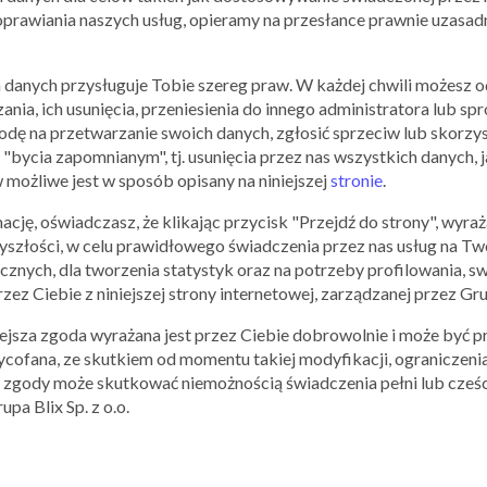
poprawiania naszych usług, opieramy na przesłance prawnie uzasa
LOKALIZACJA
PLACÓWEK:
 danych przysługuje Tobie szereg praw. W każdej chwili możesz 
+
zania, ich usunięcia, przeniesienia do innego administratora lub
−
dę na przetwarzanie swoich danych, zgłosić sprzeciw lub skorzys
 "bycia zapomnianym", tj. usunięcia przez nas wszystkich danych,
 możliwe jest w sposób opisany na niniejszej
stronie
.
ję, oświadczasz, że klikając przycisk "Przejdź do strony", wyra
yszłości, w celu prawidłowego świadczenia przez nas usług na Two
cznych, dla tworzenia statystyk oraz na potrzeby profilowania,
ez Ciebie z niniejszej strony internetowej, zarządzanej przez Grup
niejsza zgoda wyrażana jest przez Ciebie dobrowolnie i może być
cofana, ze skutkiem od momentu takiej modyfikacji, ograniczenia
k zgody może skutkować niemożnością świadczenia pełni lub cześci
pa Blix Sp. z o.o.