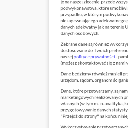
je na naszej zlecenie, przede ws
podwykonawstwa, które umożliwiaj
przypadku, w którym podwykonawcy
niezapewniającego adekwatnego p
danych adekwatny jak na terenie 
danych osobowych.
Zebrane dane są również wykorzys
dostosowane do Twoich preferenc
naszej
polityce prywatności
- pami
(możesz skontaktować się z nami w
Dane będziemy również musieli pr
urzędom, sądom, organom ścigania 
Dane, które przetwarzamy, są nam 
marketingowych realizowanych prz
własnych (w tym m. in. analityka,
przygotowywanie danych statystycz
"Przejdź do strony" na końcu nini
Wykorzystywanie przetwarzanych d