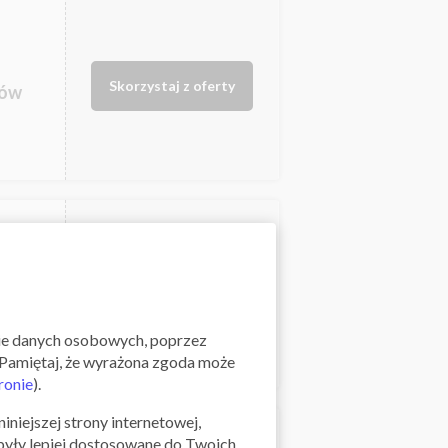
Skorzystaj z oferty
rów
Skorzystaj z oferty
nie danych osobowych, poprzez
". Pamiętaj, że wyrażona zgoda może
ronie
).
iniejszej strony internetowej,
 były lepiej dostosowane do Twoich