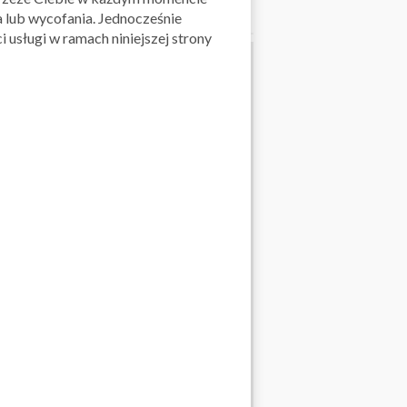
 lub wycofania. Jednocześnie
 usługi w ramach niniejszej strony
ORMACJE
raca
Lista sklepów
Polityka prywatności
a cookies
Regulamin
warunki realizacji
Kontakt
m Danych