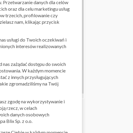
w. Przetwarzanie danych dla celów
ch oraz dla celu marketingu usług
w trzecich, profilowanie czy
ielasz nam, klikając przycisk
as usługi do Twoich oczekiwań i
dnionych interesów realizowanych
od nas zażądać dostępu do swoich
 sprostowania. W każdym momencie
tać z innych przysługujących
 jakie zgromadziliśmy na Twój
Leaflet
| ©
OpenStreetMap
contributors
żasz zgodę na wykorzystywanie i
ją rzecz, w celach
 swoich danych osobowych
a Blix Sp. z o.o.
 przeze Ciebie w każdym momencie