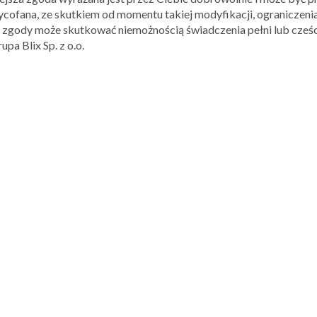
cofana, ze skutkiem od momentu takiej modyfikacji, ograniczenia
k zgody może skutkować niemożnością świadczenia pełni lub cześci
pa Blix Sp. z o.o.
ON
INF
ar.com
Auchan
Biedronka
marche
Burger King
Carrefour
Da Grasso
Deichmann
Douglas
E Leclerc
Współp
H&M
Hebe
Praca
Intermarche
iperfumy
Polityk
Kaufland
KFC
Ogólne 
McDonald’s
Media Expert
Centru
Mrówka
Multikino
ET
NETTO
Nike
Ole Ole!
Orange