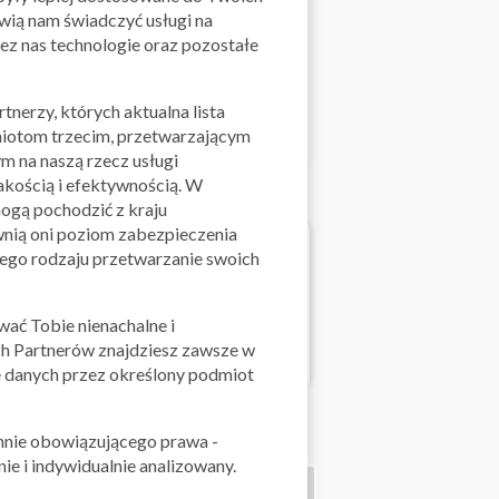
iwią nam świadczyć usługi na
ez nas technologie oraz pozostałe
Skorzystaj z oferty
owe
tnerzy, których aktualna lista
miotom trzecim, przetwarzającym
 na naszą rzecz usługi
akością i efektywnością. W
ogą pochodzić z kraju
nią oni poziom zabezpieczenia
tego rodzaju przetwarzanie swoich
ać Tobie nienachalne i
h Partnerów znajdziesz zawsze w
 danych przez określony podmiot
hnie obowiązującego prawa -
ie i indywidualnie analizowany.