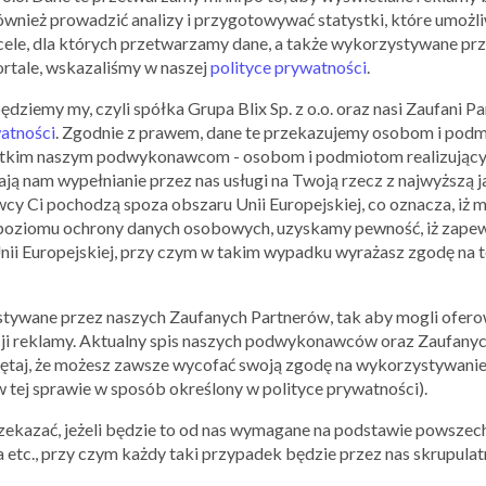
ównież prowadzić analizy i przygotowywać statystki, które umożl
ele, dla których przetwarzamy dane, a także wykorzystywane prz
19,99 zł za lakiery hybryd
ortale, wskazaliśmy w naszej
polityce prywatności
.
iemy my, czyli spółka Grupa Blix Sp. z o.o. oraz nasi Zaufani Par
watności
. Zgodnie z prawem, dane te przekazujemy osobom i pod
12.11.2015 - 15.11.2015
zystkim naszym podwykonawcom - osobom i podmiotom realizującym
ą nam wypełnianie przez nas usługi na Twoją rzecz z najwyższą j
PODOBNE
MARKI
 Ci pochodzą spoza obszaru Unii Europejskiej, co oznacza, iż m
oziomu ochrony danych osobowych, uzyskamy pewność, iż zapew
Unii Europejskiej, przy czym w takim wypadku wyrażasz zgodę na 
tywane przez naszych Zaufanych Partnerów, tak aby mogli oferow
ji reklamy. Aktualny spis naszych podwykonawców oraz Zaufanyc
ętaj, że możesz zawsze wycofać swoją zgodę na wykorzystywanie
 tej sprawie w sposób określony w polityce prywatności).
LOKALIZACJA
PLACÓWEK:
zekazać, jeżeli będzie to od nas wymagane na podstawie powszec
etc., przy czym każdy taki przypadek będzie przez nas skrupulatn
+