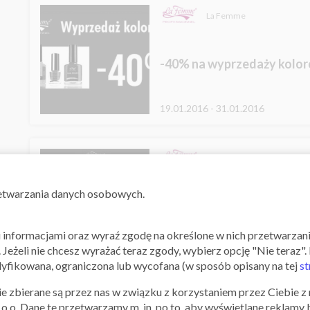
La Femme
-40% na wyprzedaży kolo
19.01.2016 - 31.01.2016
La Femme
zetwarzania danych osobowych.
5 zł w Galerach na kolejne
zakupy
mi informacjami oraz wyraź zgodę na określone w nich przetwarza
". Jeżeli nie chcesz wyrażać teraz zgody, wybierz opcję "Nie teraz
10.12.2015
fikowana, ograniczona lub wycofana (w sposób opisany na tej
st
e zbierane są przez nas w związku z korzystaniem przez Ciebie z n
La Femme
z o.o. Dane te przetwarzamy m. in. po to, aby wyświetlane reklamy