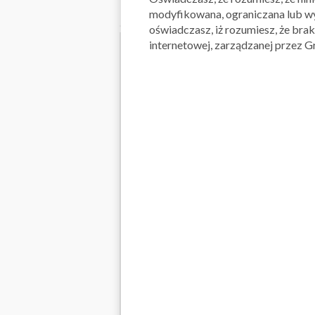
modyfikowana, ograniczana lub wy
oświadczasz, iż rozumiesz, że bra
internetowej, zarządzanej przez Gru
APLIKACJA NA TELEF
NASZE MARKI
Aldi
Answe
Black Red White
Brico
Castorama
CCC
Delikatesy Centrum
DINO
eMAG
Empik
Home&You
Ikea
Jula
Jysk
Leroy Merlin
Lidl
Media Markt
Mila
Natura Drogerie
NEON
North Fish
OBI