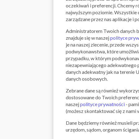
oczekiwań i preferencji. Chcemy r
najwyższym poziomie. Wszystkie c
zarządzane przez nas aplikacje i p
Administratorem Twoich danych będz
znajduje się w naszej
polityce pry
je na naszej zlecenie, przede ws
podwykonawstwa, które umożliwiaj
przypadku, w którym podwykonawcy
niezapewniającego adekwatnego p
danych adekwatny jak na terenie 
danych osobowych.
Zebrane dane są również wykorzys
dostosowane do Twoich preferenc
naszej
polityce prywatności
- pami
(możesz skontaktować się z nami w
Dane będziemy również musieli pr
urzędom, sądom, organom ścigania 