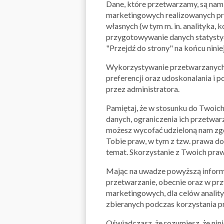
Dane, które przetwarzamy, są nam 
marketingowych realizowanych prz
własnych (w tym m. in. analityka,
przygotowywanie danych statystycz
"Przejdź do strony" na końcu nini
Wykorzystywanie przetwarzanych d
preferencji oraz udoskonalania i 
przez administratora.
Pamiętaj, że w stosunku do Twoich
danych, ograniczenia ich przetwar
możesz wycofać udzieloną nam zgo
Tobie praw, w tym z tzw. prawa do
temat. Skorzystanie z Twoich praw
Mając na uwadze powyższą informac
przetwarzanie, obecnie oraz w prz
marketingowych, dla celów anality
zbieranych podczas korzystania prz
Oświadczasz, że rozumiesz, że ni