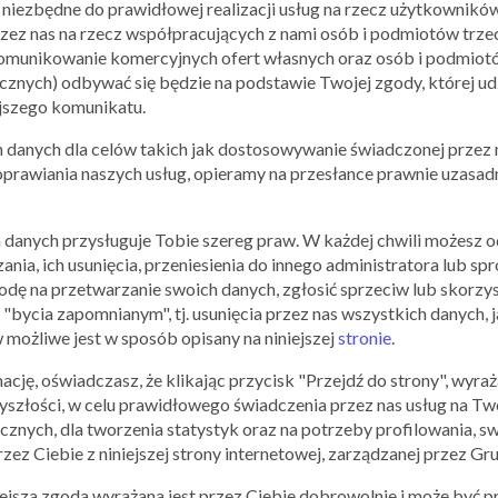
niezbędne do prawidłowej realizacji usług na rzecz użytkownikó
−
ez nas na rzecz współpracujących z nami osób i podmiotów trzeci
 komunikowanie komercyjnych ofert własnych oraz osób i podmiotó
nych) odbywać się będzie na podstawie Twojej zgody, której udz
ejszego komunikatu.
anych dla celów takich jak dostosowywanie świadczonej przez n
poprawiania naszych usług, opieramy na przesłance prawnie uzasa
 danych przysługuje Tobie szereg praw. W każdej chwili możesz 
zania, ich usunięcia, przeniesienia do innego administratora lub
dę na przetwarzanie swoich danych, zgłosić sprzeciw lub skorzys
 "bycia zapomnianym", tj. usunięcia przez nas wszystkich danych,
 możliwe jest w sposób opisany na niniejszej
stronie
.
ję, oświadczasz, że klikając przycisk "Przejdź do strony", wyra
yszłości, w celu prawidłowego świadczenia przez nas usług na Two
cznych, dla tworzenia statystyk oraz na potrzeby profilowania,
Bydgoszcz, ul. Fordońska 141
ez Ciebie z niniejszej strony internetowej, zarządzanej przez Grup
Pokaż więcej
niejsza zgoda wyrażana jest przez Ciebie dobrowolnie i może być