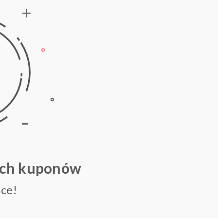
ych kuponów
ce!