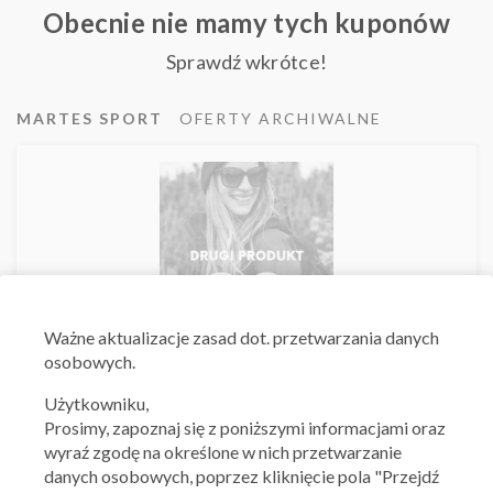
Obecnie nie mamy tych kuponów
Sprawdź wkrótce!
MARTES SPORT
OFERTY ARCHIWALNE
Ważne aktualizacje zasad dot. przetwarzania danych
osobowych.
Martes Sport
Użytkowniku,
-20% na drugi, oznaczony kodem produkt -
Prosimy, zapoznaj się z poniższymi informacjami oraz
bezpośredni
wyraź zgodę na określone w nich przetwarzanie
16.10.2025 - 22.10.2025
danych osobowych, poprzez kliknięcie pola "Przejdź