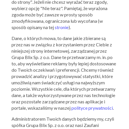
do strony". Jeżeli nie chcesz wyrażać teraz zgody,
wybierz opcję "Nie teraz". Pamiętaj, że wyrażona
Skorzystaj z oferty
zgoda może być zawsze w prosty sposób
zmodyfikowana, ograniczona lub wycofana (w
sposób opisany na tej
stronie
).
Dane, o których mowa, to dane jakie zbierane są
przez nas w związku z korzystaniem przez Ciebie z
niniejszej strony internetowej, zarządzanej przez
Grupa Blix Sp. z o.o. Dane te przetwarzamy m. in. po
to, aby wyświetlane reklamy były lepiej dostosowane
do Twoich oczekiwań i preferencji. Chcemy również
prowadzić analizy i przygotowywać statystki, które
umożliwią nam świadczyć usługi na najwyższym
Martes Sport
poziomie. Wszystkie cele, dla których przetwarzamy
dane, a także wykorzystywane przez nas technologie
Dodatkowe -20% na wybrane produkty
oraz pozostałe zarządzane przez nas aplikacje i
24.07.2025 - 03.08.2025
portale, wskazaliśmy w naszej
polityce prywatności
.
Administratorem Twoich danych będziemy my, czyli
Skorzystaj z oferty
spółka Grupa Blix Sp. z o.o. oraz nasi Zaufani