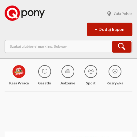
Cała Polska
+ Dodaj kupon
Kasa Wraca
Gazetki
Jedzenie
Sport
Rozrywka
M