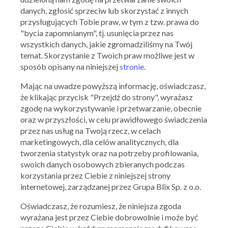
danych, zgłosić sprzeciw lub skorzystać z innych
Skorzystaj z oferty
przysługujących Tobie praw, w tym z tzw. prawa do
"bycia zapomnianym", tj. usunięcia przez nas
wszystkich danych, jakie zgromadziliśmy na Twój
temat. Skorzystanie z Twoich praw możliwe jest w
sposób opisany na niniejszej
stronie
.
Mając na uwadze powyższą informację, oświadczasz,
że klikając przycisk "Przejdź do strony", wyrażasz
zgodę na wykorzystywanie i przetwarzanie, obecnie
oraz w przyszłości, w celu prawidłowego świadczenia
przez nas usług na Twoją rzecz, w celach
marketingowych, dla celów analitycznych, dla
Martes Sport
tworzenia statystyk oraz na potrzeby profilowania,
swoich danych osobowych zbieranych podczas
Dodatkowe -20% na markę O'Neill
korzystania przez Ciebie z niniejszej strony
13.05.2025 - 18.06.2025
internetowej, zarządzanej przez Grupa Blix Sp. z o.o.
Oświadczasz, że rozumiesz, że niniejsza zgoda
Skorzystaj z oferty
wyrażana jest przez Ciebie dobrowolnie i może być