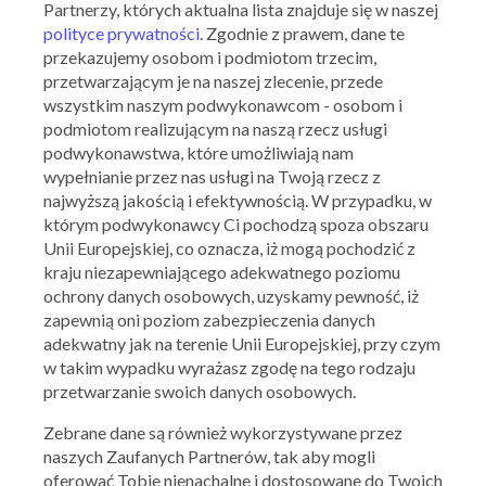
Partnerzy, których aktualna lista znajduje się w naszej
polityce prywatności
. Zgodnie z prawem, dane te
przekazujemy osobom i podmiotom trzecim,
przetwarzającym je na naszej zlecenie, przede
wszystkim naszym podwykonawcom - osobom i
podmiotom realizującym na naszą rzecz usługi
podwykonawstwa, które umożliwiają nam
wypełnianie przez nas usługi na Twoją rzecz z
najwyższą jakością i efektywnością. W przypadku, w
którym podwykonawcy Ci pochodzą spoza obszaru
Unii Europejskiej, co oznacza, iż mogą pochodzić z
Martes Sport
kraju niezapewniającego adekwatnego poziomu
ochrony danych osobowych, uzyskamy pewność, iż
Dodatkowe -20% na wybrane produkty
zapewnią oni poziom zabezpieczenia danych
09.07.2025 - 11.07.2025
adekwatny jak na terenie Unii Europejskiej, przy czym
w takim wypadku wyrażasz zgodę na tego rodzaju
przetwarzanie swoich danych osobowych.
Skorzystaj z oferty
Zebrane dane są również wykorzystywane przez
naszych Zaufanych Partnerów, tak aby mogli
oferować Tobie nienachalne i dostosowane do Twoich