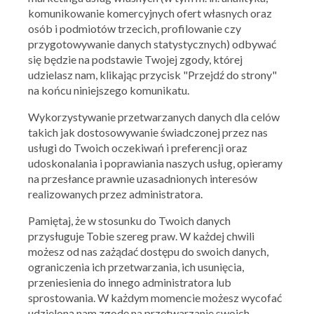
komunikowanie komercyjnych ofert własnych oraz
osób i podmiotów trzecich, profilowanie czy
przygotowywanie danych statystycznych) odbywać
się będzie na podstawie Twojej zgody, której
udzielasz nam, klikając przycisk "Przejdź do strony"
na końcu niniejszego komunikatu.
Wykorzystywanie przetwarzanych danych dla celów
takich jak dostosowywanie świadczonej przez nas
usługi do Twoich oczekiwań i preferencji oraz
udoskonalania i poprawiania naszych usług, opieramy
na przesłance prawnie uzasadnionych interesów
realizowanych przez administratora.
Pamiętaj, że w stosunku do Twoich danych
przysługuje Tobie szereg praw. W każdej chwili
Martes Sport
możesz od nas zażądać dostępu do swoich danych,
ograniczenia ich przetwarzania, ich usunięcia,
Dodatkowe -10% na kategorię skating
przeniesienia do innego administratora lub
26.06.2025 - 03.07.2025
sprostowania. W każdym momencie możesz wycofać
udzieloną nam zgodę na przetwarzanie swoich