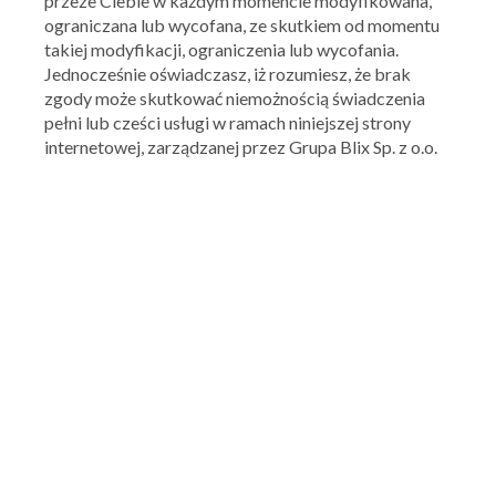
przeze Ciebie w każdym momencie modyfikowana,
ograniczana lub wycofana, ze skutkiem od momentu
takiej modyfikacji, ograniczenia lub wycofania.
Jednocześnie oświadczasz, iż rozumiesz, że brak
zgody może skutkować niemożnością świadczenia
pełni lub cześci usługi w ramach niniejszej strony
internetowej, zarządzanej przez Grupa Blix Sp. z o.o.
Martes Sport
Kupony, zniżki, promocje
Ocena:
4.32
/
5
47
ocen
Ponad 220 sklepów Martes Sport oraz sklep internetowy
Martes przyciągają fanów aktywności fizycznej w całej
Polsce. Szeroki asortyment dla pasjonatów wielu dyscyplin,
fachowa pomoc i dobre zaopatrzenie to główne atuty
sklepu. Do tego dochodzą oczywiśćie atrakcyjne ceny! W
swojej gazetce Martes Sport regularnie prezentuje
sezonową ofertę i bieżące akcje promocyjne – sprawdź już
teraz nową gazetkę oraz aktualne kody rabatowe do sklepu