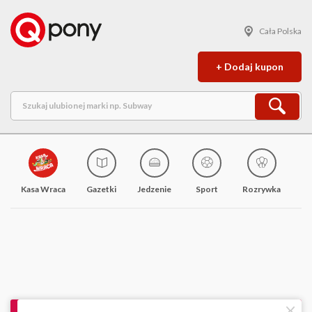
Cała Polska
+ Dodaj kupon
Kasa Wraca
Gazetki
Jedzenie
Sport
Rozrywka
M