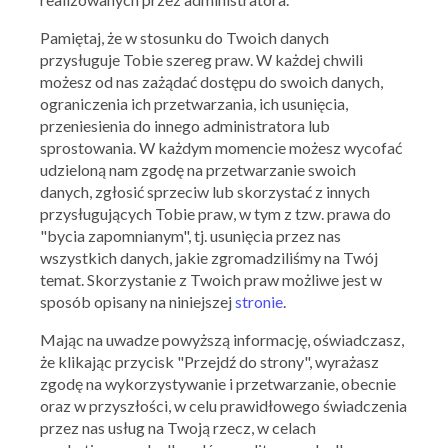
Pamiętaj, że w stosunku do Twoich danych
przysługuje Tobie szereg praw. W każdej chwili
możesz od nas zażądać dostępu do swoich danych,
McGregor
ograniczenia ich przetwarzania, ich usunięcia,
Do -30% na wybrane produkty
przeniesienia do innego administratora lub
sprostowania. W każdym momencie możesz wycofać
26.11.2015 - 24.12.2015
udzieloną nam zgodę na przetwarzanie swoich
danych, zgłosić sprzeciw lub skorzystać z innych
przysługujących Tobie praw, w tym z tzw. prawa do
Skorzystaj z oferty
"bycia zapomnianym", tj. usunięcia przez nas
wszystkich danych, jakie zgromadziliśmy na Twój
temat. Skorzystanie z Twoich praw możliwe jest w
sposób opisany na niniejszej
stronie
.
Mając na uwadze powyższą informację, oświadczasz,
że klikając przycisk "Przejdź do strony", wyrażasz
zgodę na wykorzystywanie i przetwarzanie, obecnie
oraz w przyszłości, w celu prawidłowego świadczenia
przez nas usług na Twoją rzecz, w celach