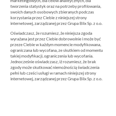
marketingowych, dla celów analitycznych, dla
tworzenia statystyk oraz na potrzeby profilowania,
McGregor
swoich danych osobowych zbieranych podczas
-30% na kurtki
korzystania przez Ciebie z niniejszej strony
internetowej, zarządzanej przez Grupa Blix Sp. z o.o.
10.11.2015 - 15.11.2015
Oświadczasz, że rozumiesz, że niniejsza zgoda
wyrażana jest przez Ciebie dobrowolnie i może być
Skorzystaj z oferty
przeze Ciebie w każdym momencie modyfikowana,
ograniczana lub wycofana, ze skutkiem od momentu
takiej modyfikacji, ograniczenia lub wycofania.
Jednocześnie oświadczasz, iż rozumiesz, że brak
zgody może skutkować niemożnością świadczenia
pełni lub cześci usługi w ramach niniejszej strony
internetowej, zarządzanej przez Grupa Blix Sp. z o.o.
McGregor
Kupony, zniżki, promocje
Ocena:
4.12
/
5
34
oceny