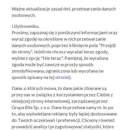
Ważne aktualizacje zasad dot. przetwarzania danych
osobowych.
Użytkowniku,
Prosimy, zapoznaj się z poniższymi informacjami oraz
Obecnie nie mamy tych kuponów
wyraź zgodę na określone w nich przetwarzanie
danych osobowych, poprzez kliknięcie pola "Przejdź
Sprawdź wkrótce!
do strony". Jeżeli nie chcesz wyrażać teraz zgody,
wybierz opcję "Nie teraz". Pamiętaj, że wyrażona
MCGREGOR
OFERTY ARCHIWALNE
zgoda może być zawsze w prosty sposób
zmodyfikowana, ograniczona lub wycofana (w
sposób opisany na tej
stronie
).
Dane, o których mowa, to dane jakie zbierane są
przez nas w związku z korzystaniem przez Ciebie z
niniejszej strony internetowej, zarządzanej przez
Grupa Blix Sp. z o.o. Dane te przetwarzamy m. in. po
to, aby wyświetlane reklamy były lepiej dostosowane
do Twoich oczekiwań i preferencji. Chcemy również
prowadzić analizy i przygotowywać statystki, które
McGregor