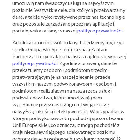
umożliwią nam świadczyć usługi na najwyższym
Do -30% rabatu na wybrany asortyment
poziomie. Wszystkie cele, dla których przetwarzamy
dane, a także wykorzystywane przez nas technologie
05.05.2016 - 31.05.2016
oraz pozostałe zarządzane przez nas aplikacje i
portale, wskazaliśmy w naszej
polityce prywatności
.
Skorzystaj z oferty
Administratorem Twoich danych będziemy my, czyli
spółka Grupa Blix Sp. z o.o. oraz nasi Zaufani
Partnerzy, których aktualna lista znajduje się w naszej
polityce prywatności
. Zgodnie z prawem, dane te
przekazujemy osobom i podmiotom trzecim,
przetwarzającym je na naszej zlecenie, przede
wszystkim naszym podwykonawcom - osobom i
podmiotom realizującym na naszą rzecz usługi
podwykonawstwa, które umożliwiają nam
wypełnianie przez nas usługi na Twoją rzecz z
najwyższą jakością i efektywnością. W przypadku, w
którym podwykonawcy Ci pochodzą spoza obszaru
McGregor
Unii Europejskiej, co oznacza, iż mogą pochodzić z
-20% na cały asortyment
kraju niezapewniającego adekwatnego poziomu
ochrony danych osobowych, uzyskamy pewność, iż