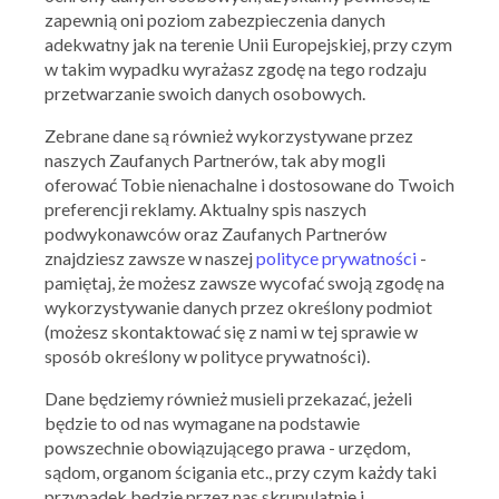
30.03.2016 - 30.04.2016
zapewnią oni poziom zabezpieczenia danych
adekwatny jak na terenie Unii Europejskiej, przy czym
w takim wypadku wyrażasz zgodę na tego rodzaju
Skorzystaj z oferty
przetwarzanie swoich danych osobowych.
Zebrane dane są również wykorzystywane przez
naszych Zaufanych Partnerów, tak aby mogli
oferować Tobie nienachalne i dostosowane do Twoich
preferencji reklamy. Aktualny spis naszych
podwykonawców oraz Zaufanych Partnerów
znajdziesz zawsze w naszej
polityce prywatności
-
pamiętaj, że możesz zawsze wycofać swoją zgodę na
wykorzystywanie danych przez określony podmiot
(możesz skontaktować się z nami w tej sprawie w
sposób określony w polityce prywatności).
McGregor
Dane będziemy również musieli przekazać, jeżeli
Do -50% na wyprzedaży
będzie to od nas wymagane na podstawie
30.12.2015 - 31.01.2016
powszechnie obowiązującego prawa - urzędom,
sądom, organom ścigania etc., przy czym każdy taki
przypadek będzie przez nas skrupulatnie i