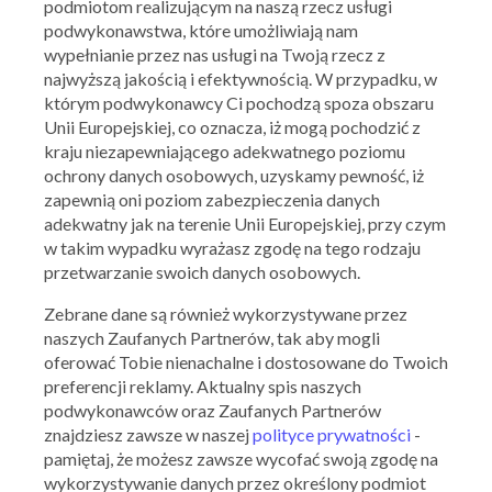
podmiotom realizującym na naszą rzecz usługi
Week
podwykonawstwa, które umożliwiają nam
01.04.2016 - 10.04.2016
wypełnianie przez nas usługi na Twoją rzecz z
najwyższą jakością i efektywnością. W przypadku, w
którym podwykonawcy Ci pochodzą spoza obszaru
Skorzystaj z oferty
Unii Europejskiej, co oznacza, iż mogą pochodzić z
kraju niezapewniającego adekwatnego poziomu
ochrony danych osobowych, uzyskamy pewność, iż
zapewnią oni poziom zabezpieczenia danych
adekwatny jak na terenie Unii Europejskiej, przy czym
w takim wypadku wyrażasz zgodę na tego rodzaju
przetwarzanie swoich danych osobowych.
Zebrane dane są również wykorzystywane przez
naszych Zaufanych Partnerów, tak aby mogli
Prosecco Bistro & Wine Bar
oferować Tobie nienachalne i dostosowane do Twoich
Kupony, zniżki, promocje
preferencji reklamy. Aktualny spis naszych
podwykonawców oraz Zaufanych Partnerów
znajdziesz zawsze w naszej
polityce prywatności
-
Ocena:
3.91
/
5
33
oceny
pamiętaj, że możesz zawsze wycofać swoją zgodę na
wykorzystywanie danych przez określony podmiot