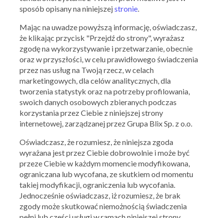
sposób opisany na niniejszej
stronie
.
Pokaż więcej
Mając na uwadze powyższą informację, oświadczasz,
że klikając przycisk "Przejdź do strony", wyrażasz
zgodę na wykorzystywanie i przetwarzanie, obecnie
oraz w przyszłości, w celu prawidłowego świadczenia
APLIKACJA NA TELEFON
przez nas usług na Twoją rzecz, w celach
marketingowych, dla celów analitycznych, dla
tworzenia statystyk oraz na potrzeby profilowania,
swoich danych osobowych zbieranych podczas
korzystania przez Ciebie z niniejszej strony
internetowej, zarządzanej przez Grupa Blix Sp. z o.o.
Oświadczasz, że rozumiesz, że niniejsza zgoda
wyrażana jest przez Ciebie dobrowolnie i może być
NASZE MARKI
przeze Ciebie w każdym momencie modyfikowana,
ograniczana lub wycofana, ze skutkiem od momentu
Aldi
Answear.com
Auchan
takiej modyfikacji, ograniczenia lub wycofania.
Biedronka
Black Red White
Bricomarche
Burger King
Carrefour
Castorama
Jednocześnie oświadczasz, iż rozumiesz, że brak
CCC
Da Grasso
Deichmann
zgody może skutkować niemożnością świadczenia
Delikatesy Centrum
DINO
Douglas
pełni lub cześci usługi w ramach niniejszej strony