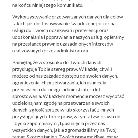
na końcu niniejszego komunikatu.
LOKALIZACJA
PLACÓWEK:
Wykorzystywanie przetwarzanych danych dla celów
takich jak dostosowywanie świadczonej przez nas
+
usługi do Twoich oczekiwań i preferencji oraz
−
udoskonalania i poprawiania naszych usług, opieramy
na przesłance prawnie uzasadnionych interesów
realizowanych przez administratora.
Pamiętaj, że w stosunku do Twoich danych
przysługuje Tobie szereg praw. W każdej chwili
możesz od nas zażądać dostępu do swoich danych,
ograniczenia ich przetwarzania, ich usunięcia,
przeniesienia do innego administratora lub
sprostowania. W każdym momencie możesz wycofać
udzieloną nam zgodę na przetwarzanie swoich
danych, zgłosić sprzeciw lub skorzystać z innych
przysługujących Tobie praw, w tym z tzw. prawa do
"bycia zapomnianym", tj. usunięcia przez nas
Leaflet
| ©
OpenStreetMap
contributors
wszystkich danych, jakie zgromadziliśmy na Twój
temat. Skorzystanie z Twoich praw możliwe jest w