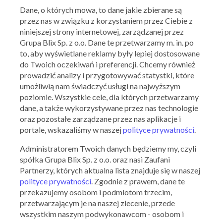
Dane, o których mowa, to dane jakie zbierane są
przez nas w związku z korzystaniem przez Ciebie z
niniejszej strony internetowej, zarządzanej przez
Obecnie nie mamy tych kuponów
Grupa Blix Sp. z o.o. Dane te przetwarzamy m. in. po
to, aby wyświetlane reklamy były lepiej dostosowane
Sprawdź wkrótce!
do Twoich oczekiwań i preferencji. Chcemy również
prowadzić analizy i przygotowywać statystki, które
PROSECCO BISTRO & WINE BAR
OFERTY
umożliwią nam świadczyć usługi na najwyższym
ARCHIWALNE
poziomie. Wszystkie cele, dla których przetwarzamy
dane, a także wykorzystywane przez nas technologie
oraz pozostałe zarządzane przez nas aplikacje i
portale, wskazaliśmy w naszej
polityce prywatności
.
Administratorem Twoich danych będziemy my, czyli
spółka Grupa Blix Sp. z o.o. oraz nasi Zaufani
Partnerzy, których aktualna lista znajduje się w naszej
polityce prywatności
. Zgodnie z prawem, dane te
przekazujemy osobom i podmiotom trzecim,
Prosecco Bistro & Wine Bar
przetwarzającym je na naszej zlecenie, przede
wszystkim naszym podwykonawcom - osobom i
39 zł za 3-daniowy zestaw podczas Restaurant