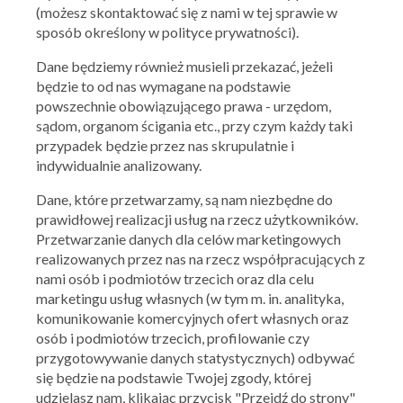
(możesz skontaktować się z nami w tej sprawie w
+ Dodaj kupon
sposób określony w polityce prywatności).
Dane będziemy również musieli przekazać, jeżeli
będzie to od nas wymagane na podstawie
PODOBNE
MARKI
powszechnie obowiązującego prawa - urzędom,
sądom, organom ścigania etc., przy czym każdy taki
przypadek będzie przez nas skrupulatnie i
indywidualnie analizowany.
Dane, które przetwarzamy, są nam niezbędne do
prawidłowej realizacji usług na rzecz użytkowników.
Przetwarzanie danych dla celów marketingowych
realizowanych przez nas na rzecz współpracujących z
nami osób i podmiotów trzecich oraz dla celu
marketingu usług własnych (w tym m. in. analityka,
komunikowanie komercyjnych ofert własnych oraz
osób i podmiotów trzecich, profilowanie czy
przygotowywanie danych statystycznych) odbywać
się będzie na podstawie Twojej zgody, której
udzielasz nam, klikając przycisk "Przejdź do strony"