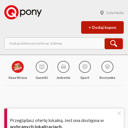
Cała Polska
+ Dodaj kupon
Kasa Wraca
Gazetki
Jedzenie
Sport
Rozrywka
M
Przeglądasz ofertę lokalną. Jest ona dostępna w
wybranych lokalizacjach.