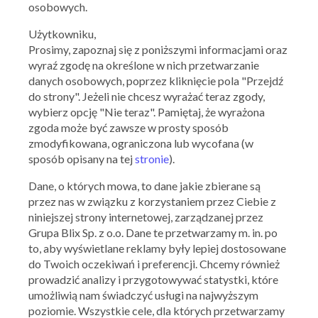
osobowych.
Użytkowniku,
Prosimy, zapoznaj się z poniższymi informacjami oraz
wyraź zgodę na określone w nich przetwarzanie
danych osobowych, poprzez kliknięcie pola "Przejdź
do strony". Jeżeli nie chcesz wyrażać teraz zgody,
wybierz opcję "Nie teraz". Pamiętaj, że wyrażona
zgoda może być zawsze w prosty sposób
zmodyfikowana, ograniczona lub wycofana (w
sposób opisany na tej
stronie
).
Dane, o których mowa, to dane jakie zbierane są
przez nas w związku z korzystaniem przez Ciebie z
niniejszej strony internetowej, zarządzanej przez
Grupa Blix Sp. z o.o. Dane te przetwarzamy m. in. po
to, aby wyświetlane reklamy były lepiej dostosowane
do Twoich oczekiwań i preferencji. Chcemy również
Obecnie nie mamy tych kuponów
prowadzić analizy i przygotowywać statystki, które
umożliwią nam świadczyć usługi na najwyższym
Sprawdź wkrótce!
poziomie. Wszystkie cele, dla których przetwarzamy