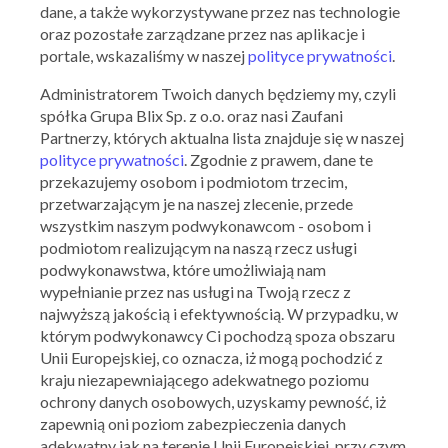
dane, a także wykorzystywane przez nas technologie
oraz pozostałe zarządzane przez nas aplikacje i
portale, wskazaliśmy w naszej
polityce prywatności
.
Administratorem Twoich danych będziemy my, czyli
spółka Grupa Blix Sp. z o.o. oraz nasi Zaufani
Partnerzy, których aktualna lista znajduje się w naszej
polityce prywatności
. Zgodnie z prawem, dane te
Supeco
przekazujemy osobom i podmiotom trzecim,
Kupony, zniżki, promocje
przetwarzającym je na naszej zlecenie, przede
wszystkim naszym podwykonawcom - osobom i
podmiotom realizującym na naszą rzecz usługi
Ocena:
5
/
5
1
ocena
podwykonawstwa, które umożliwiają nam
wypełnianie przez nas usługi na Twoją rzecz z
najwyższą jakością i efektywnością. W przypadku, w
+ Dodaj kupon
którym podwykonawcy Ci pochodzą spoza obszaru
Unii Europejskiej, co oznacza, iż mogą pochodzić z
kraju niezapewniającego adekwatnego poziomu
ochrony danych osobowych, uzyskamy pewność, iż
zapewnią oni poziom zabezpieczenia danych
adekwatny jak na terenie Unii Europejskiej, przy czym