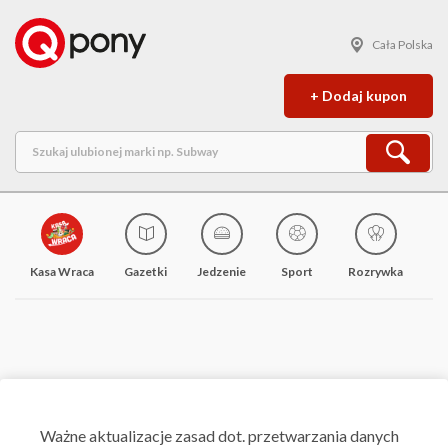
Cała Polska
+ Dodaj kupon
Kasa Wraca
Gazetki
Jedzenie
Sport
Rozrywka
M
Ważne aktualizacje zasad dot. przetwarzania danych