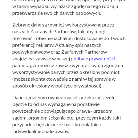
w takim wypadku wyrażasz zgodę na tego rodzaju
przetwarzanie swoich danych osobowych.
Zebrane dane są również wykorzystywane przez
naszych Zaufanych Partnerów, tak aby mogli
APLIKACJA NA TELEFON
oferować Tobie nienachalne i dostosowane do Twoich
preferencji reklamy. Aktualny spis naszych
podwykonawców oraz Zaufanych Partnerów
znajdziesz zawsze w naszej
polityce prywatności
-
pamiętaj, że możesz zawsze wycofać swoją zgodę na
wykorzystywanie danych przez określony podmiot
(możesz skontaktować się z nami w tej sprawie w
sposób określony w polityce prywatności).
NASZE MARKI
Dane będziemy również musieli przekazać, jeżeli
Aldi
Answear.com
Auchan
będzie to od nas wymagane na podstawie
Biedronka
Black Red White
Bricomarche
powszechnie obowiązującego prawa - urzędom,
Burger King
Carrefour
Castorama
sądom, organom ścigania etc., przy czym każdy taki
CCC
Da Grasso
Deichmann
przypadek będzie przez nas skrupulatnie i
Delikatesy Centrum
DINO
Douglas
indywidualnie analizowany.
E Leclerc
eMAG
Empik
H&M
Hebe
Home&You