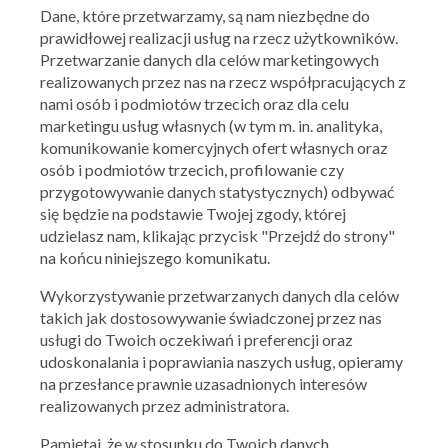
Ikea
Intermarche
iperfumy
Dane, które przetwarzamy, są nam niezbędne do
Jula
Jysk
Kaufland
prawidłowej realizacji usług na rzecz użytkowników.
KFC
Leroy Merlin
Lidl
Przetwarzanie danych dla celów marketingowych
McDonald’s
Media Expert
Media Markt
realizowanych przez nas na rzecz współpracujących z
Mila
Mrówka
Multikino
nami osób i podmiotów trzecich oraz dla celu
Natura Drogerie
NEONET
NETTO
Nike
North Fish
OBI
marketingu usług własnych (w tym m. in. analityka,
Ole Ole!
Orange
Pandora
komunikowanie komercyjnych ofert własnych oraz
PEPCO
Piotr i Paweł
Pizza Hut
osób i podmiotów trzecich, profilowanie czy
Plus
POLO Market
Reserved
przygotowywanie danych statystycznych) odbywać
Rossmann
RTV EURO AGD
Saturn
Sephora
Smyk
Stokrotka
się będzie na podstawie Twojej zgody, której
Subway
Super-Pharm
Tesco
udzielasz nam, klikając przycisk "Przejdź do strony"
Uber
X-kom
Zalando
na końcu niniejszego komunikatu.
Zara
Gazetki promocyjne
Przepisy
Black Friday
Wykorzystywanie przetwarzanych danych dla celów
Fidget Spinner
Festiwal Zakupów
Lista zakupów
takich jak dostosowywanie świadczonej przez nas
usługi do Twoich oczekiwań i preferencji oraz
POPULARNE NA BLIX.PL
udoskonalania i poprawiania naszych usług, opieramy
Biedronka
Lidl
Kaufland
na przesłance prawnie uzasadnionych interesów
Netto
Pepco
Auchan
realizowanych przez administratora.
Rossmann
Aldi
Pamiętaj, że w stosunku do Twoich danych