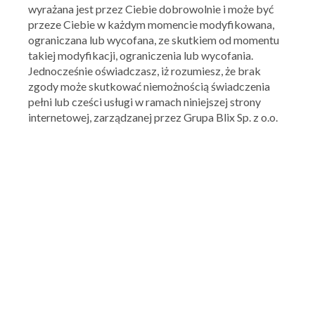
wyrażana jest przez Ciebie dobrowolnie i może być
przeze Ciebie w każdym momencie modyfikowana,
ograniczana lub wycofana, ze skutkiem od momentu
takiej modyfikacji, ograniczenia lub wycofania.
Jednocześnie oświadczasz, iż rozumiesz, że brak
zgody może skutkować niemożnością świadczenia
pełni lub cześci usługi w ramach niniejszej strony
Yves Rocher
Kupony, zniżki, promocje
internetowej, zarządzanej przez Grupa Blix Sp. z o.o.
Ocena:
4.19
/
5
42
oceny
Yves Rocher to francuska firma zajmująca się produkowaniem
oraz sprzedażą naturalnych kosmetyków. Produkty
sprzedawane są drogą internetową, telefoniczną oraz w
sklepach rozmieszczonych w całym kraju. W Polsce jest ich
już około 104. Produkowane w sposób, który nie zagraża
środowisku naturalnemu, wytwarzane z roślin kosmetyki
cieszą się międzynarodowym uznaniem oraz popularnością.
Polecamy serdecznie.
+ Dodaj kupon