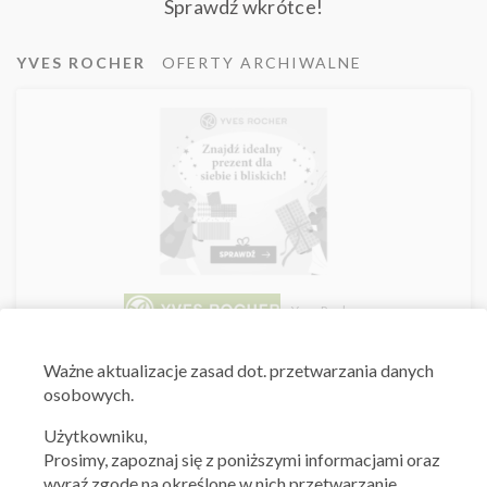
Sprawdź wkrótce!
YVES ROCHER
OFERTY ARCHIWALNE
Yves Rocher
Znajdź idealne prezenty dla siebie i bliskich
Ważne aktualizacje zasad dot. przetwarzania danych
10.12.2019 - 24.12.2019
osobowych.
Użytkowniku,
Skorzystaj z oferty
Prosimy, zapoznaj się z poniższymi informacjami oraz
wyraź zgodę na określone w nich przetwarzanie