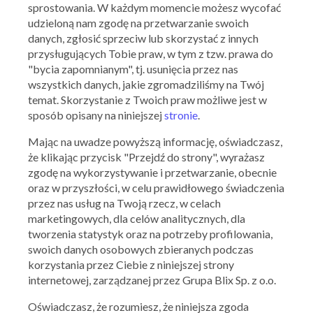
sprostowania. W każdym momencie możesz wycofać
udzieloną nam zgodę na przetwarzanie swoich
danych, zgłosić sprzeciw lub skorzystać z innych
przysługujących Tobie praw, w tym z tzw. prawa do
"bycia zapomnianym", tj. usunięcia przez nas
wszystkich danych, jakie zgromadziliśmy na Twój
temat. Skorzystanie z Twoich praw możliwe jest w
sposób opisany na niniejszej
stronie
.
Mając na uwadze powyższą informację, oświadczasz,
że klikając przycisk "Przejdź do strony", wyrażasz
zgodę na wykorzystywanie i przetwarzanie, obecnie
Yves Rocher
oraz w przyszłości, w celu prawidłowego świadczenia
przez nas usług na Twoją rzecz, w celach
-40% na zakup jednego produktu
marketingowych, dla celów analitycznych, dla
20.12.2018 - 24.12.2018
tworzenia statystyk oraz na potrzeby profilowania,
swoich danych osobowych zbieranych podczas
korzystania przez Ciebie z niniejszej strony
Skorzystaj z oferty
internetowej, zarządzanej przez Grupa Blix Sp. z o.o.
Oświadczasz, że rozumiesz, że niniejsza zgoda