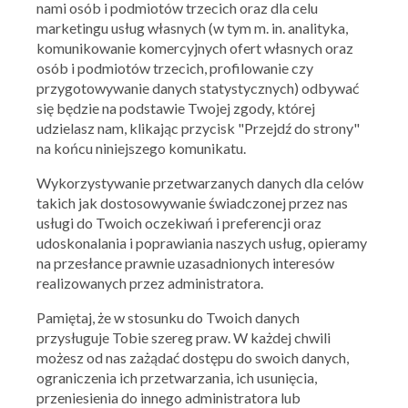
nami osób i podmiotów trzecich oraz dla celu
marketingu usług własnych (w tym m. in. analityka,
komunikowanie komercyjnych ofert własnych oraz
osób i podmiotów trzecich, profilowanie czy
przygotowywanie danych statystycznych) odbywać
się będzie na podstawie Twojej zgody, której
udzielasz nam, klikając przycisk "Przejdź do strony"
na końcu niniejszego komunikatu.
Wykorzystywanie przetwarzanych danych dla celów
takich jak dostosowywanie świadczonej przez nas
usługi do Twoich oczekiwań i preferencji oraz
udoskonalania i poprawiania naszych usług, opieramy
na przesłance prawnie uzasadnionych interesów
realizowanych przez administratora.
Yves Rocher
Pamiętaj, że w stosunku do Twoich danych
Dodatkowe -20% na zakupy
przysługuje Tobie szereg praw. W każdej chwili
21.10.2019 - 27.10.2019
możesz od nas zażądać dostępu do swoich danych,
ograniczenia ich przetwarzania, ich usunięcia,
przeniesienia do innego administratora lub
Skorzystaj z oferty