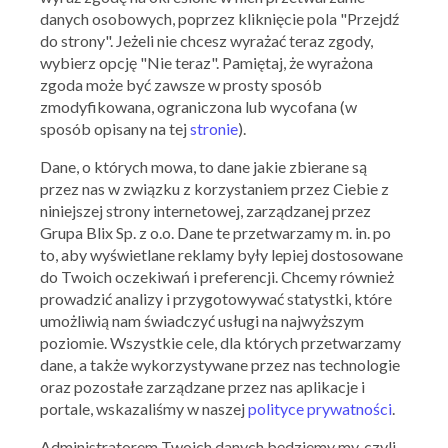
danych osobowych, poprzez kliknięcie pola "Przejdź
do strony". Jeżeli nie chcesz wyrażać teraz zgody,
wybierz opcję "Nie teraz". Pamiętaj, że wyrażona
zgoda może być zawsze w prosty sposób
zmodyfikowana, ograniczona lub wycofana (w
sposób opisany na tej
stronie
).
Dane, o których mowa, to dane jakie zbierane są
przez nas w związku z korzystaniem przez Ciebie z
niniejszej strony internetowej, zarządzanej przez
Yves Rocher
Grupa Blix Sp. z o.o. Dane te przetwarzamy m. in. po
to, aby wyświetlane reklamy były lepiej dostosowane
Black Friday w Yves Rocher
do Twoich oczekiwań i preferencji. Chcemy również
22.11.2019 - 01.12.2019
prowadzić analizy i przygotowywać statystki, które
umożliwią nam świadczyć usługi na najwyższym
poziomie. Wszystkie cele, dla których przetwarzamy
Skorzystaj z oferty
dane, a także wykorzystywane przez nas technologie
oraz pozostałe zarządzane przez nas aplikacje i
portale, wskazaliśmy w naszej
polityce prywatności
.
Administratorem Twoich danych będziemy my, czyli