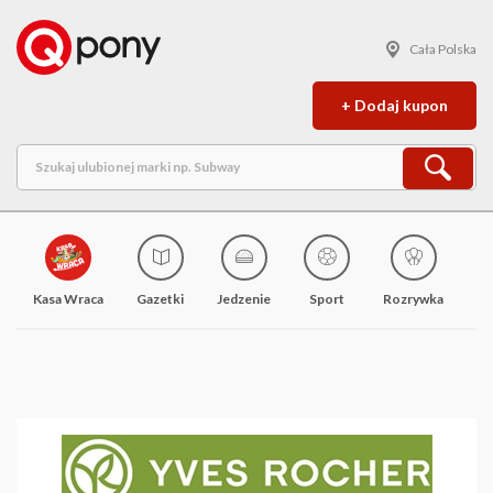
Cała Polska
+ Dodaj kupon
Kasa Wraca
Gazetki
Jedzenie
Sport
Rozrywka
M