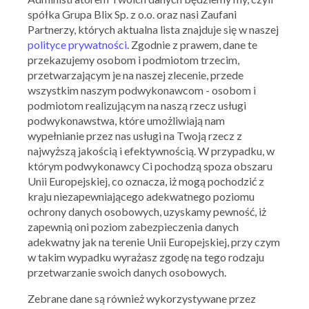
spółka Grupa Blix Sp. z o.o. oraz nasi Zaufani
Partnerzy, których aktualna lista znajduje się w naszej
polityce prywatności
. Zgodnie z prawem, dane te
przekazujemy osobom i podmiotom trzecim,
przetwarzającym je na naszej zlecenie, przede
wszystkim naszym podwykonawcom - osobom i
podmiotom realizującym na naszą rzecz usługi
podwykonawstwa, które umożliwiają nam
Yves Rocher
wypełnianie przez nas usługi na Twoją rzecz z
Black Friday w Yves Rocher
najwyższą jakością i efektywnością. W przypadku, w
26.11.2019 - 01.12.2019
którym podwykonawcy Ci pochodzą spoza obszaru
Unii Europejskiej, co oznacza, iż mogą pochodzić z
kraju niezapewniającego adekwatnego poziomu
Skorzystaj z oferty
ochrony danych osobowych, uzyskamy pewność, iż
zapewnią oni poziom zabezpieczenia danych
adekwatny jak na terenie Unii Europejskiej, przy czym
w takim wypadku wyrażasz zgodę na tego rodzaju
przetwarzanie swoich danych osobowych.
Zebrane dane są również wykorzystywane przez